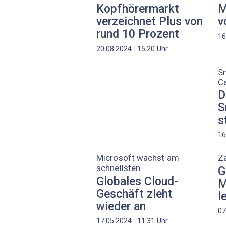
Kopfhörermarkt
M
verzeichnet Plus von
v
rund 10 Prozent
16
Uhr
20.08.2024 - 15:20
S
C
D
S
s
16
Microsoft wächst am
Za
schnellsten
G
Globales Cloud-
M
Geschäft zieht
l
wieder an
07
Uhr
17.05.2024 - 11:31