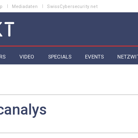
p
Mediadaten
SwissCybersecurity.net
RS
VIDEO
SPECIALS
EVENTS
NETZWI
Datacenter 2026
Cybersecurity 2026
ity
Cloud & Managed Services 2026
canalys
SGVO
Artificial Intelligence 2025