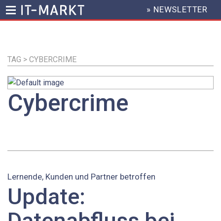
» NEWSLETTER
HEADER
MENU
Direkt
zum
Inhalt
TAG > CYBERCRIME
Cybercrime
Lernende, Kunden und Partner betroffen
Update:
Datenabfluss bei