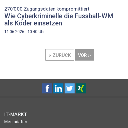
270'000 Zugangsdaten kompromittiert
Wie Cyberkriminelle die Fussball-WM
als Köder einsetzen
Uhr
11.06.2026 - 10:40
Seitennummerierung
VORHERIGE
‹‹ ZURÜCK
NÄCHSTE
VOR ››
SEITE
SEITE
IT-MARKT
Mediadaten