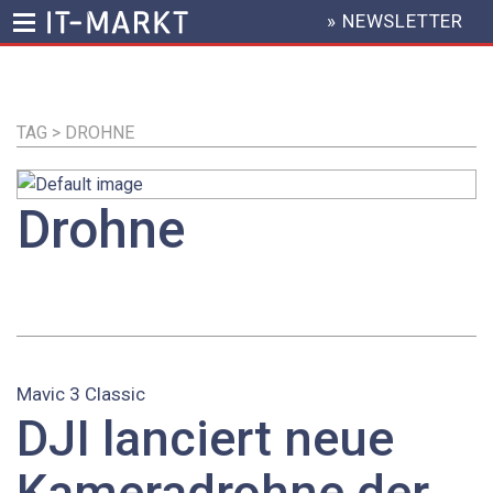
» NEWSLETTER
HEADER
MENU
Direkt
zum
Inhalt
TAG > DROHNE
Drohne
Mavic 3 Classic
DJI lanciert neue
Kameradrohne der