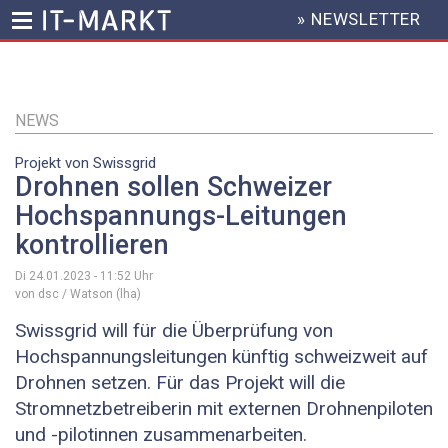
» NEWSLETTER
HEADER
MENU
Direkt
zum
Inhalt
NEWS
Projekt von Swissgrid
Drohnen sollen Schweizer
Hochspannungs-Leitungen
kontrollieren
Di 24.01.2023 - 11:52
Uhr
von dsc / Watson (lha)
Swissgrid will für die Überprüfung von
Hochspannungsleitungen künftig schweizweit auf
Drohnen setzen. Für das Projekt will die
Stromnetzbetreiberin mit externen Drohnenpiloten
und -pilotinnen zusammenarbeiten.