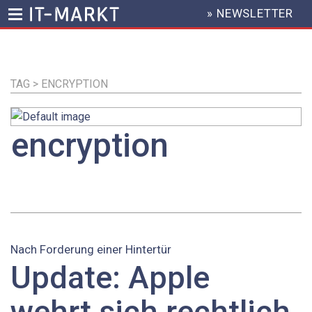
» NEWSLETTER
HEADER
MENU
Direkt
zum
Inhalt
TAG > ENCRYPTION
encryption
Nach Forderung einer Hintertür
Update: Apple
wehrt sich rechtlich