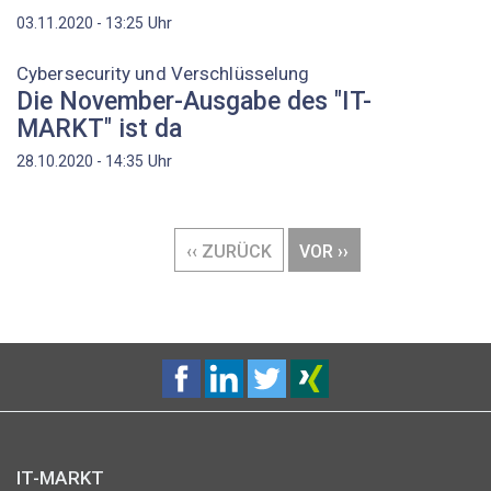
Uhr
03.11.2020 - 13:25
Cybersecurity und Verschlüsselung
Die November-Ausgabe des "IT-
MARKT" ist da
Uhr
28.10.2020 - 14:35
Seitennummerierung
VORHERIGE
‹‹ ZURÜCK
NÄCHSTE
VOR ››
SEITE
SEITE
IT-MARKT