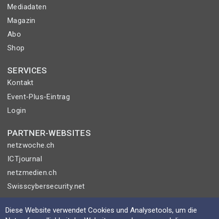
Mediadaten
Magazin
Abo
Shop
SERVICES
Kontakt
Event-Plus-Eintrag
Login
PARTNER-WEBSITES
netzwoche.ch
ICTjournal
netzmedien.ch
Swisscybersecurity.net
© NETZMEDIEN AG 2026
Diese Website verwendet Cookies und Analysetools, um die