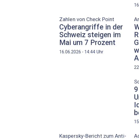
16
Zahlen von Check Point
An
Cyberangriffe in der
W
Schweiz steigen im
R
Mai um 7 Prozent
G
w
Uhr
16.06.2026 - 14:44
A
22
S
9
U
I
b
15
Kaspersky-Bericht zum Anti-
Ac