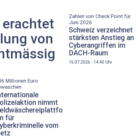
Zahlen von Check Point für
 erachtet
Juni 2026
Schweiz verzeichnet
lung von
stärksten Anstieg an
Cyberangriffen im
chtmässig
DACH-Raum
Uhr
16.07.2026 - 14:40
6 Millionen Euro
ewaschen
nternationale
olizeiaktion nimmt
eldwäschereiplattfo
m für
yberkriminelle vom
etz