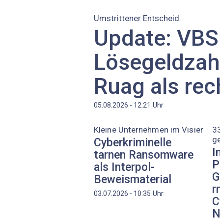
Umstrittener Entscheid
Update: VBS
Lösegeldzah
Ruag als re
Uhr
05.08.2026 - 12:21
Kleine Unternehmen im Visier
33
g
Cyberkriminelle
I
tarnen Ransomware
P
als Interpol-
G
Beweismaterial
r
Uhr
03.07.2026 - 10:35
C
N