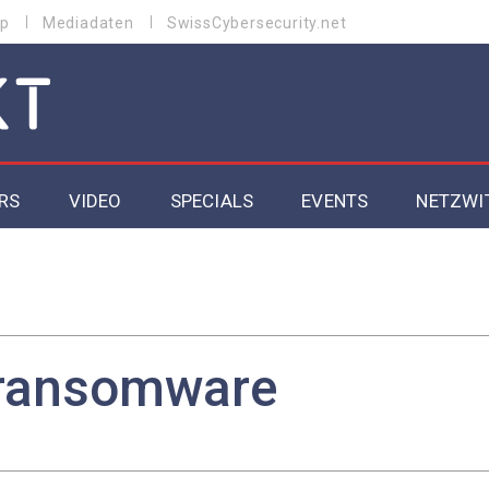
p
Mediadaten
SwissCybersecurity.net
RS
VIDEO
SPECIALS
EVENTS
NETZWI
Datacenter 2026
Cybersecurity 2026
ity
Cloud & Managed Services 2026
ransomware
SGVO
Artificial Intelligence 2025