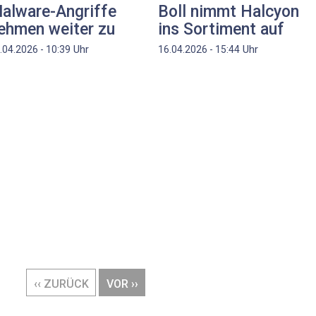
alware-Angriffe
Boll nimmt Halcyon
ehmen weiter zu
ins Sortiment auf
Uhr
Uhr
.04.2026 - 10:39
16.04.2026 - 15:44
VORHERIGE
‹‹ ZURÜCK
NÄCHSTE
VOR ››
SEITE
SEITE