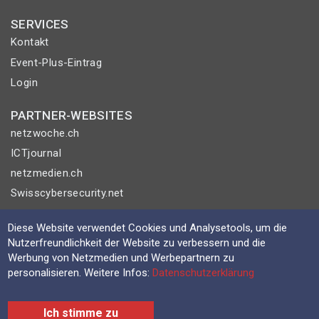
SERVICES
Kontakt
Event-Plus-Eintrag
Login
PARTNER-WEBSITES
netzwoche.ch
ICTjournal
netzmedien.ch
Swisscybersecurity.net
© NETZMEDIEN AG 2026
Diese Website verwendet Cookies und Analysetools, um die
Nutzerfreundlichkeit der Website zu verbessern und die
Impressum
Werbung von Netzmedien und Werbepartnern zu
AGB
personalisieren. Weitere Infos:
Datenschutzerklärung
Nutzungsbestimmungen
Datenschutzerklärung
Ich stimme zu