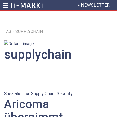
» NEWSLETTER
HEADER
MENU
Direkt
zum
Inhalt
TAG > SUPPLYCHAIN
supplychain
Spezialist für Supply Chain Security
Aricoma
übernimmt