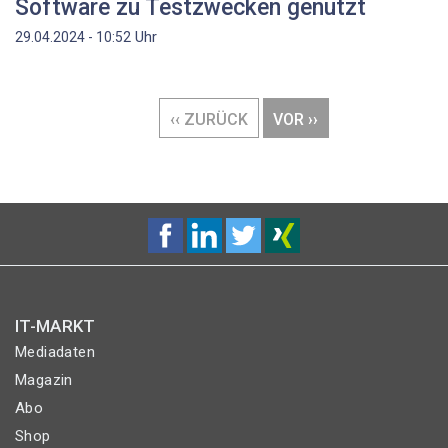
Software zu Testzwecken genutzt
Uhr
29.04.2024 - 10:52
Seitennummerierung
VORHERIGE
‹‹ ZURÜCK
NÄCHSTE
VOR ››
SEITE
SEITE
IT-MARKT
Mediadaten
Magazin
Abo
Shop