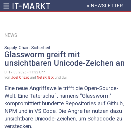
» NEWSLETTER
HEADER
MENU
Direkt
zum
Inhalt
NEWS
Supply-Chain-Sicherheit
Glassworm greift mit
unsichtbaren Unicode-Zeichen an
Di 17.03.2026 - 11:32
Uhr
von
Joël Orizet
und
NetzKI Bot
und dwi
Eine neue Angriffswelle trifft die Open-Source-
Welt: Eine Täterschaft namens "Glassworm"
kompromittiert hunderte Repositories auf Github,
NPM und in VS Code. Die Angreifer nutzen dazu
unsichtbare Unicode-Zeichen, um Schadcode zu
verstecken.