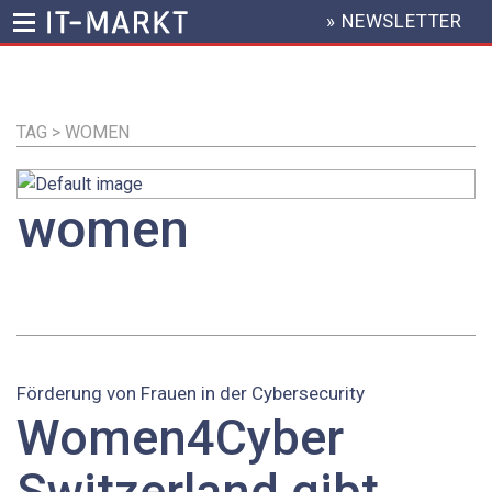
» NEWSLETTER
HEADER
MENU
Direkt
zum
Inhalt
TAG > WOMEN
women
Förderung von Frauen in der Cybersecurity
Women4Cyber
Switzerland gibt