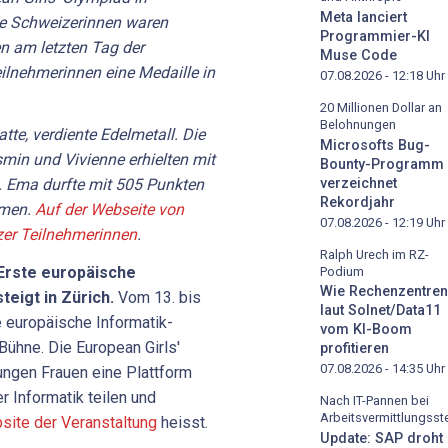
Meta lanciert
die Schweizerinnen waren
Programmier-KI
en am letzten Tag der
Muse Code
eilnehmerinnen eine Medaille in
07.08.2026 - 12:18
Uhr
20 Millionen Dollar an
Belohnungen
te, verdiente Edelmetall. Die
Microsofts Bug-
min und Vivienne erhielten mit
Bounty-Programm
verzeichnet
. Ema durfte mit 505 Punkten
Rekordjahr
hmen.
Auf der Webseite von
07.08.2026 - 12:19
Uhr
izer Teilnehmerinnen
.
Ralph Urech im RZ-
Erste
europäische
Podium
Wie Rechenzentren
steigt
in
Zürich.
Vom 13. bis
laut Solnet/Data11
e europäische Informatik-
vom KI-Boom
Bühne. Die European Girls'
profitieren
07.08.2026 - 14:35
Uhr
jungen Frauen eine Plattform
er Informatik teilen und
Nach IT-Pannen bei
Arbeitsvermittlungsste
site der Veranstaltung
heisst.
Update: SAP droht