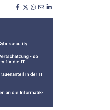
Cybersecurity
 Wertschätzung - so
n für die IT
rauenanteil in der IT
n an die Informatik-