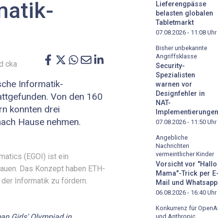
matik-
Lieferengpässe
belasten globalen
Tabletmarkt
07.08.2026 - 11:08
Uhr
Bisher unbekannte
Angriffsklasse
d cka
Security-
Spezialisten
sche Informatik-
warnen vor
Designfehler in
attgefunden. Von den 160
NAT-
n konnten drei
Implementierunge
 nach Hause nehmen.
07.08.2026 - 11:50
Uhr
Angebliche
Nachrichten
vermeintlicher Kinder
matics (EGOI) ist ein
Vorsicht vor "Hallo
rauen. Das Konzept haben ETH-
Mama"-Trick per E
der Informatik zu fördern.
Mail und Whatsapp
06.08.2026 - 16:40
Uhr
Konkurrenz für OpenA
an Girls' Olympiad in
und Anthropic