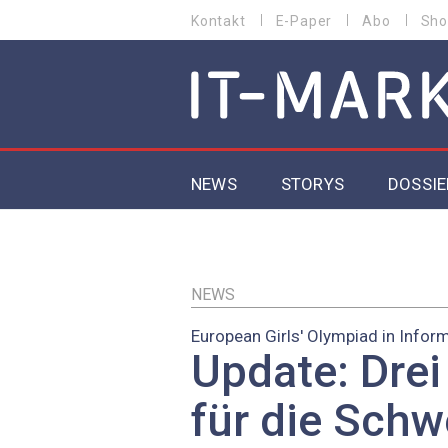
Direkt
Kontakt
E-Paper
Abo
Sho
HEADER
zum
MENU
Inhalt
MAIN NAVIGATION
NEWS
STORYS
DOSSIE
IoT
5G
NEWS
European Girls' Olympiad in Infor
Secur
Update: Drei
EU-D
für die Schw