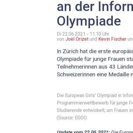
an der Infor
Olympiade
Di 22.06.2021 - 11:10
Uhr
von
Joël Orizet
und
Kevin Fischer
un
In Zürich hat die erste europäi
Olympiade für junge Frauen st
Teilnehmerinnen aus 43 Länder
Schweizerinnen eine Medaille
Die European Girls' Olympiad in Infor
Programmierwettbewerb für junge F
Studierende entwickelt, um Frauen in 
(Source: EGOI)
Update
vom
22.06.2021:
Die Europe