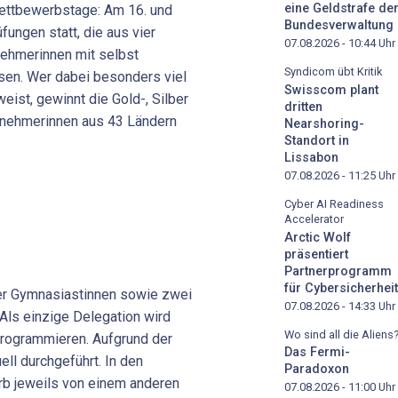
eine Geldstrafe de
ettbewerbstage: Am 16. und
Bundesverwaltung
fungen statt, die aus vier
07.08.2026 - 10:44
Uhr
nehmerinnen mit selbst
Syndicom übt Kritik
sen. Wer dabei besonders viel
Swisscom plant
eist, gewinnt die Gold-, Silber
dritten
lnehmerinnen aus 43 Ländern
Nearshoring-
Standort in
Lissabon
07.08.2026 - 11:25
Uhr
Cyber AI Readiness
Accelerator
Arctic Wolf
präsentiert
Partnerprogramm
für Cybersicherheit
er Gymnasiastinnen sowie zwei
07.08.2026 - 14:33
Uhr
Als einzige Delegation wird
Wo sind all die Aliens
programmieren. Aufgrund der
Das Fermi-
ll durchgeführt. In den
Paradoxon
rb jeweils von einem anderen
07.08.2026 - 11:00
Uhr