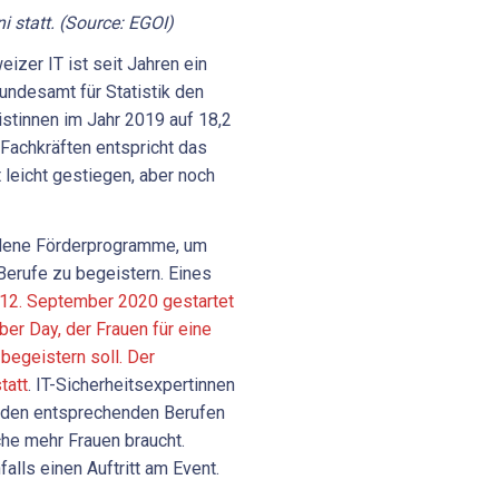
i statt.
(Source:
EGOI)
eizer
IT
ist
seit
Jahren
ein
undesamt
für
Statistik
den
istinnen
im
Jahr
2019
auf
18,2
-Fachkräften
entspricht
das
t
leicht
gestiegen,
aber
noch
edene Förderprogramme, um
erufe zu begeistern. Eines
 12. September 2020 gestartet
er Day, der Frauen für eine
 begeistern soll. Der
tatt
. IT-Sicherheitsexpertinnen
n den entsprechenden Berufen
che mehr Frauen braucht.
alls einen Auftritt am Event.