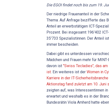
Die EGOI findet noch bis zum 19. Jun
Der
niedrige
Frauenanteil
in
der
Schw
Thema.
Auf
Anfrage
bezifferte
das
B
Anteil
an
erwerbstätigen
ICT-Spezial
Prozent.
Bei
insgesamt
196'402
ICT
35'733
Spezialistinnen.
Der
Anteil
is
immer
bescheiden.
Dabei gibt es unterdessen verschi
Mädchen und Frauen mehr für MINT-B
davon ist
"Swiss Tecladies", das am
ist
. Ein weiteres ist der
Women in Cyb
Karriere in der IT-Sicherheitsbranche
Aktionstag fand zuletzt am 10. Juni s
zeigten auf, was Interessentinnen i
erwartet und weshalb es in der Bran
Bundesrätin Viola Amherd hatte ebenf