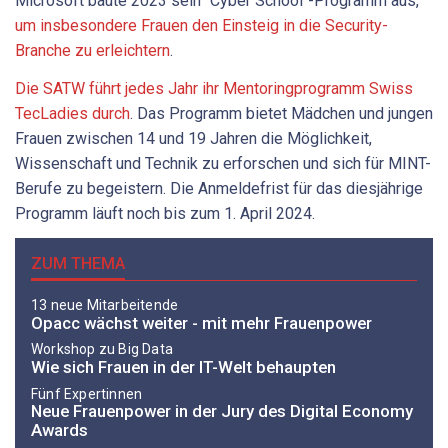
Microsoft baute 2023 sein "Cyber School"-Programm aus,
um insbesondere Frauen den Einsteig in die Security-
Branche zu erleichtern
.
Die SATW führt jedes Jahr ihr Mentoringprogramm Swiss
TecLadies durch
. Das Programm bietet Mädchen und jungen
Frauen zwischen 14 und 19 Jahren die Möglichkeit,
Wissenschaft und Technik zu erforschen und sich für MINT-
Berufe zu begeistern. Die Anmeldefrist für das diesjährige
Programm läuft noch bis zum 1. April 2024.
ZUM THEMA
13 neue Mitarbeitende
Opacc wächst weiter - mit mehr Frauenpower
Workshop zu Big Data
Wie sich Frauen in der IT-Welt behaupten
Fünf Expertinnen
Neue Frauenpower in der Jury des Digital Economy
Awards