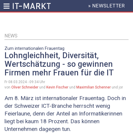
» NEWSLETTER
HEADER
MENU
Direkt
zum
Inhalt
NEWS
Zum internationalen Frauentag
Lohngleichheit, Diversität,
Wertschätzung - so gewinnen
Firmen mehr Frauen für die IT
Fr 08.03.2024 - 09:34
Uhr
von
Oliver Schneider
und
Kevin Fischer
und
Maximilian Schenner
und jor
Am 8. März ist internationaler Frauentag. Doch in
der Schweizer ICT-Branche herrscht wenig
Feierlaune, denn der Anteil an Informatikerinnen
liegt bei kaum 18 Prozent. Das können
Unternehmen dagegen tun.