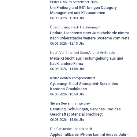
Erster CAS im September 2026
Uni Freiburg und GS1 bringen Category
Management und KI zusammen
06.08.2026 - 15:03
Uhr
Überprüfung nach Hackerangriff
Update: Liechtensteiner Justizbehörde nimmt
nach Cyberattacke weitere Systeme vom Netz
06.08.2026 - 12:15
Uhr
Nach Vorfällen bei OpenAI und Anthropic
Meta-KI bricht aus Testumgebung aus und
hackt andere Firma
06.08.2026 - 14:58
Uhr
Keine Konten kompromittiert
Cyberangriff auf Sharepoint-Server des
Kantons Graubünden
06.08.2026 - 10:50
Uhr
Stefan Beeler im Interview
Beratung, Schulungen, Services - wo das
Geschäftspotenzial brachliegt
06.08.2026 - 15:06
Uhr
Die Gerüchteküche brodelt
Apples faltbares iPhone kommt dieses Jahr -