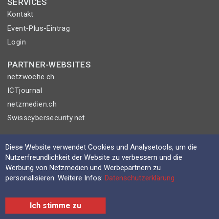
SERVICES
Kontakt
Event-Plus-Eintrag
Login
PARTNER-WEBSITES
netzwoche.ch
ICTjournal
netzmedien.ch
Swisscybersecurity.net
© NETZMEDIEN AG 2026
Diese Website verwendet Cookies und Analysetools, um die
Impressum
Nutzerfreundlichkeit der Website zu verbessern und die
AGB
Werbung von Netzmedien und Werbepartnern zu
personalisieren. Weitere Infos:
Datenschutzerklärung
Nutzungsbestimmungen
Datenschutzerklärung
Ich stimme zu