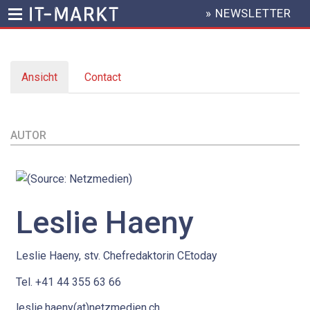
» NEWSLETTER
HEADER
MENU
Direkt
zum
Ansicht
(aktiver
Contact
Inhalt
Primary
Reiter)
tabs
AUTOR
Leslie
Haeny
Leslie Haeny, stv. Chefredaktorin CEtoday
Tel. +41 44 355 63 66
leslie.haeny(at)netzmedien.ch