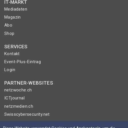
IT-MARKT
Mediadaten
Magazin
Abo
Shop
SERVICES
Kontakt
Event-Plus-Eintrag
Login
PARTNER-WEBSITES
netzwoche.ch
ICTjournal
netzmedien.ch
Swisscybersecurity.net
© NETZMEDIEN AG 2026