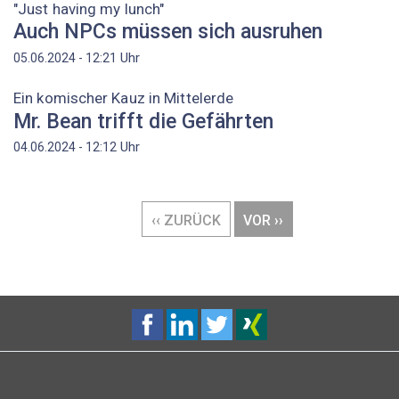
"Just having my lunch"
Auch NPCs müssen sich ausruhen
Uhr
05.06.2024 - 12:21
Ein komischer Kauz in Mittelerde
Mr. Bean trifft die Gefährten
Uhr
04.06.2024 - 12:12
Seitennummerierung
VORHERIGE
‹‹ ZURÜCK
NÄCHSTE
VOR ››
SEITE
SEITE