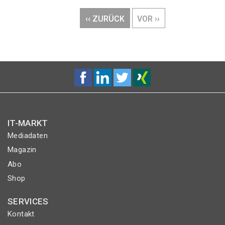
Seitennummerierung
VORHERIGE
‹‹ ZURÜCK
NÄCHSTE
VOR ››
SEITE
SEITE
IT-MARKT
Mediadaten
Magazin
Abo
Shop
SERVICES
Kontakt