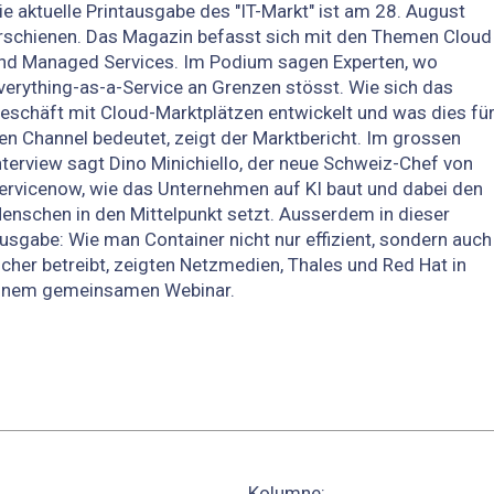
ie aktuelle Printausgabe des "IT-Markt" ist am 28. August
rschienen. Das Magazin befasst sich mit den Themen Cloud
nd Managed Services. Im Podium sagen Experten, wo
verything-as-a-Service an Grenzen stösst. Wie sich das
eschäft mit Cloud-Marktplätzen entwickelt und was dies fü
en Channel bedeutet, zeigt der Marktbericht. Im grossen
nterview sagt Dino Minichiello, der neue Schweiz-Chef von
ervicenow, wie das Unternehmen auf KI baut und dabei den
enschen in den Mittelpunkt setzt. Ausserdem in dieser
usgabe: Wie man Container nicht nur effizient, sondern auch
icher betreibt, zeigten Netzmedien, Thales und Red Hat in
inem gemeinsamen Webinar.
Kolumne: