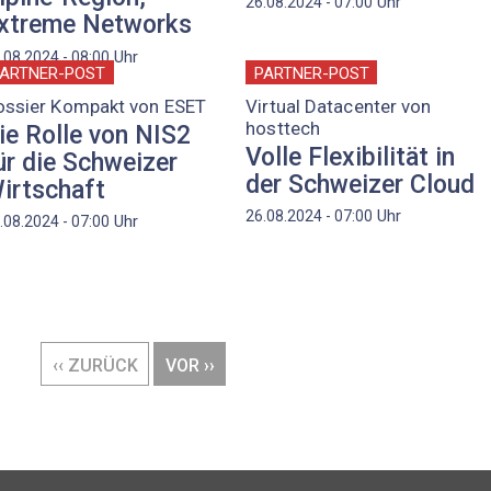
Uhr
26.08.2024 - 07:00
xtreme Networks
Uhr
.08.2024 - 08:00
ARTNER-POST
PARTNER-POST
ossier Kompakt von ESET
Virtual Datacenter von
hosttech
ie Rolle von NIS2
Volle Flexibilität in
ür die Schweizer
der Schweizer Cloud
irtschaft
Uhr
26.08.2024 - 07:00
Uhr
.08.2024 - 07:00
VORHERIGE
‹‹ ZURÜCK
NÄCHSTE
VOR ››
SEITE
SEITE