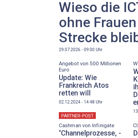
Wieso die I
ohne Frauen 
Strecke blei
Uhr
29.07.2026 - 09:00
Angebot von 500 Millionen
W
Euro
W
Update: Wie
K
Frankreich Atos
i
retten will
D
e
Uhr
02.12.2024 - 14:48
13
PARTNER-POST
Cashman von Infinigate
C
"Channelprozesse, -
D