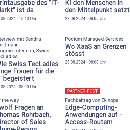
rintausgabe des "IT-
KI den Menschen in
arkt" ist da
den Mittelpunkt setzt
Uhr
Uhr
.08.2024 - 15:43
28.08.2024 - 08:05
terview mit Sandra
Podium Managed Services
eidmann,
Wo XaaS an Grenzen
ogrammleiterin, Swiss
stösst
ecLadies
Uhr
28.08.2024 - 08:00
ie Swiss TecLadies
unge Frauen für die
T begeistert
Uhr
.08.2024 - 08:00
PARTNER-POST
 the way
Fachbeitrag von Ekinops
wölf Fragen an
Edge-Computing-
homas Rohrbach,
Anwendungen auf ­
irector of Sales
Access-Routern
lpine-Region,