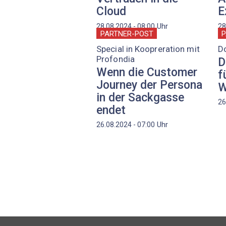
Cloud
E
Uhr
28.08.2024 - 08:00
28
PARTNER-POST
P
Special in Koopreration mit
D
Profondia
D
Wenn die Customer
f
Journey der Persona
W
in der Sackgasse
26
endet
Uhr
26.08.2024 - 07:00
Seitennummerierung