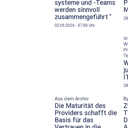
systeme und -Teams
P
werden sinnvoll
M
zusammengeführt "
28
Uhr
02.09.2024 - 07:00
In
W
Pr
T
W
j
I
28
Aus dem Archiv
By
Die Maturität des
Z
Providers schafft die
T
Basis für das
D
Vertrauen in die
A