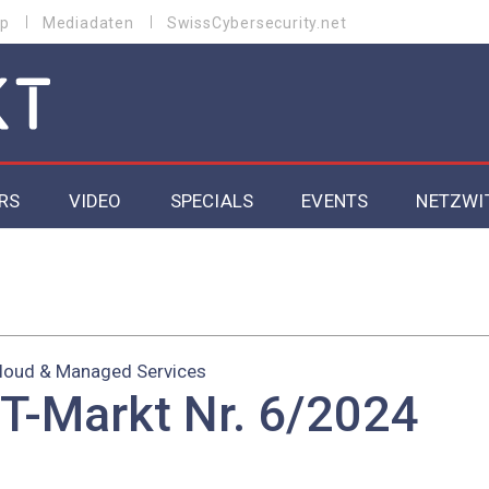
p
Mediadaten
SwissCybersecurity.net
RS
VIDEO
SPECIALS
EVENTS
NETZWI
Datacenter 2026
Cybersecurity 2026
ity
Cloud & Managed Services 2026
loud & Managed Services
IT-Markt Nr. 6/2024
SGVO
Artificial Intelligence 2025