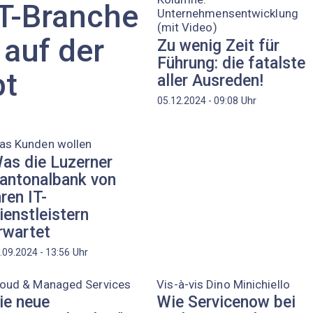
CT-Branche
Unternehmensentwicklung
(mit Video)
auf der
Zu wenig Zeit für
Führung: die fatalste
bt
aller Ausreden!
Uhr
05.12.2024 - 09:08
as Kunden wollen
as die Luzerner
antonalbank von
hren IT-
ienstleistern
rwartet
Uhr
.09.2024 - 13:56
loud & Managed Services
Vis-à-vis Dino Minichiello
ie neue
Wie Servicenow bei