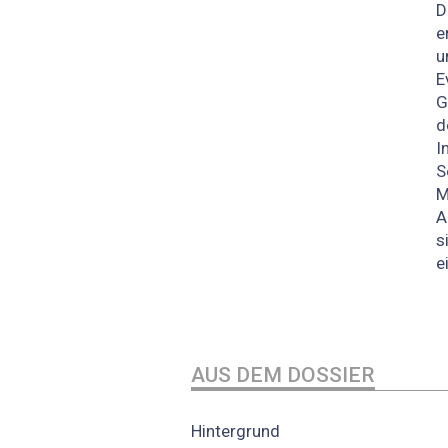
D
e
u
E
G
d
I
S
M
A
s
e
AUS DEM DOSSIER
Hintergrund