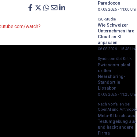
Paradoxon
07.08.2026 - 11:00
Uhr
ISG-Studie
Wie Schweizer
youtube.com/watch?
Unternehmen ihre
Cloud an KI
anpassen
06.08.2026 - 15:48
Uhr
Syndicom übt Kritik
Swisscom plant
dritten
Nearshoring-
Standort in
Lissabon
07.08.2026 - 11:25
Uhr
Nach Vorfällen bei
OpenAI und Anthropic
Meta-KI bricht aus
Testumgebung aus
und hackt andere
Firma