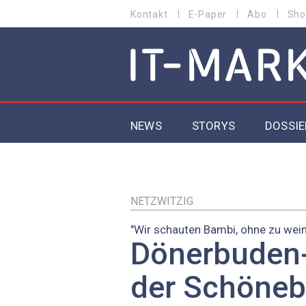
Direkt
Kontakt
E-Paper
Abo
Sho
HEADER
zum
MENU
Inhalt
MAIN NAVIGATION
NEWS
STORYS
DOSSIE
IoT
5G
NETZWITZIG
"Wir schauten Bambi, ohne zu wei
Secur
Dönerbuden-
EU-D
der Schöneb