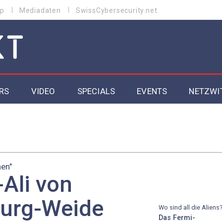
p
Mediadaten
SwissCybersecurity.net
RS
VIDEO
SPECIALS
EVENTS
NETZWI
Datacenter 2026
Cybersecurity 2026
nen"
ity
Cloud & Managed Services 2026
Ali von
SGVO
Artificial Intelligence 2025
urg-Weide
Wo sind all die Aliens
Das Fermi-