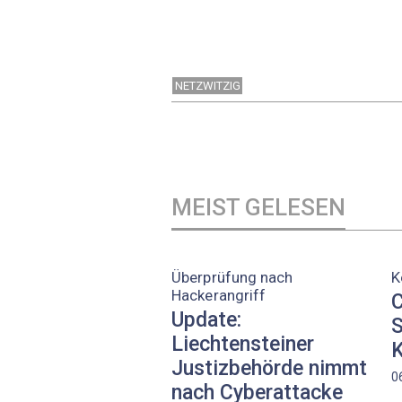
NETZWITZIG
MEIST GELESEN
Überprüfung nach
K
Hackerangriff
C
Update:
S
Liechtensteiner
K
Justizbehörde nimmt
0
nach Cyberattacke