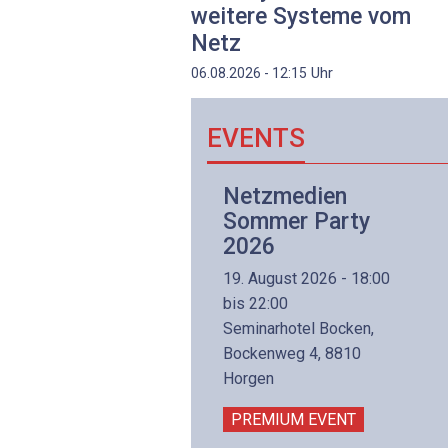
weitere Systeme vom
Netz
Uhr
06.08.2026 - 12:15
EVENTS
Netzwerk- und
Netzmedien
Internettechnologie
Sommer Party
Aufbaukurs
2026
(Präsenzkurs)
19. August 2026 - 18:00
8. November 2026 - 8:30
bis 22:00
is 17:00
Seminarhotel Bocken,
lltron AG
Bockenweg 4, 8810
intermättlistrasse 3
Horgen
506 Mägenwil
PREMIUM EVENT
PREMIUM EVENT