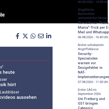
06.08.2026 - 14:58
Uhr
Angebliche
Nachrichten
vermeintlicher Kinder
Vorsicht vor "Hallo
Mama"-Trick per E
Mail und Whatsapp
06.08.2026 - 16:40
Uhr
Bisher unbekannte
Angriffsklasse
Security-
Spezialisten
warnen vor
ls"
Designfehler in
s heute
NAT-
Implementierunge
sser
07.08.2026 - 11:50
Uhr
sik hört
Erster CAS im
r Laubbläser
September 2026
kvideos aussehen
Uni Freiburg und
GS1 bringen
Category