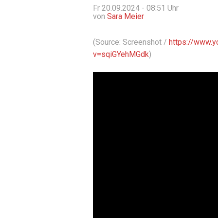
Fr 20.09.2024 - 08:51
Uhr
von
Sara Meier
(Source: Screenshot /
https://www.
v=sqiGYehMGdk
)