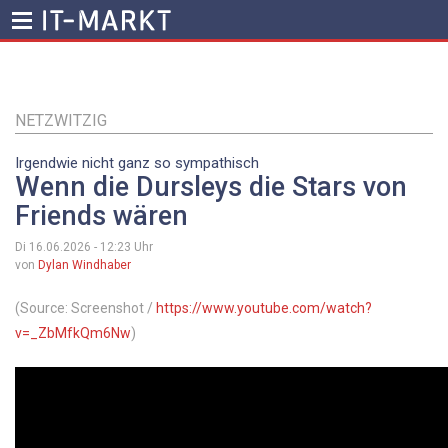
Direkt
zum
Inhalt
NETZWITZIG
Irgendwie nicht ganz so sympathisch
Wenn die Dursleys die Stars von
Friends wären
Di 16.06.2026 - 12:23
Uhr
von
Dylan Windhaber
(Source: Screenshot /
https://www.youtube.com/watch?
v=_ZbMfkQm6Nw
)