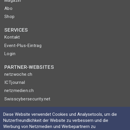
Magazin
Abo
Shop
SERVICES
Kontakt
Event-Plus-Eintrag
Login
PARTNER-WEBSITES
netzwoche.ch
ICTjournal
netzmedien.ch
Swisscybersecurity.net
© NETZMEDIEN AG 2026
Diese Website verwendet Cookies und Analysetools, um die
Impressum
Nutzerfreundlichkeit der Website zu verbessern und die
Werbung von Netzmedien und Werbepartnern zu
AGB