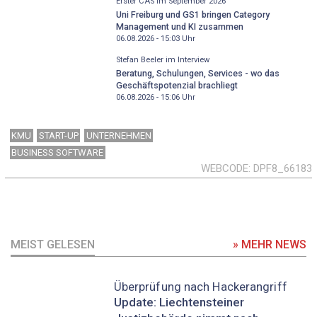
Erster CAS im September 2026
Uni Freiburg und GS1 bringen Category
Management und KI zusammen
06.08.2026 - 15:03
Uhr
Stefan Beeler im Interview
Beratung, Schulungen, Services - wo das
Geschäftspotenzial brachliegt
06.08.2026 - 15:06
Uhr
KMU
START-UP
UNTERNEHMEN
BUSINESS SOFTWARE
WEBCODE
DPF8_66183
MEIST GELESEN
» MEHR NEWS
Überprüfung nach Hackerangriff
Update: Liechtensteiner