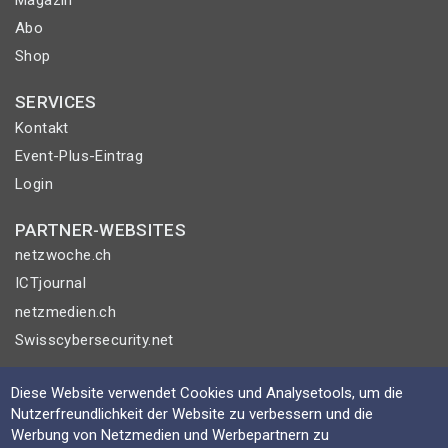
Magazin
Abo
Shop
SERVICES
Kontakt
Event-Plus-Eintrag
Login
PARTNER-WEBSITES
netzwoche.ch
ICTjournal
netzmedien.ch
Swisscybersecurity.net
© NETZMEDIEN AG 2026
Diese Website verwendet Cookies und Analysetools, um die
Impressum
Nutzerfreundlichkeit der Website zu verbessern und die
Werbung von Netzmedien und Werbepartnern zu
AGB