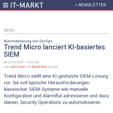
» NEWSLETTER
HEADER
MENU
Direkt
zum
Inhalt
NEWS
Automatisierung von SecOps
Trend Micro lanciert KI-basiertes
SIEM
Mi 20.08.2025 - 13:56
Uhr
von
Joël Orizet
und
NetzKI Bot
und dwi
Trend Micro stellt eine KI-gestützte SIEM-Lösung
vor. Sie soll typische Herausforderungen
klassischer SIEM-Systeme wie manuelle
Konfiguration und Alarmflut adressieren und dazu
dienen, Security Operations zu automatisieren.