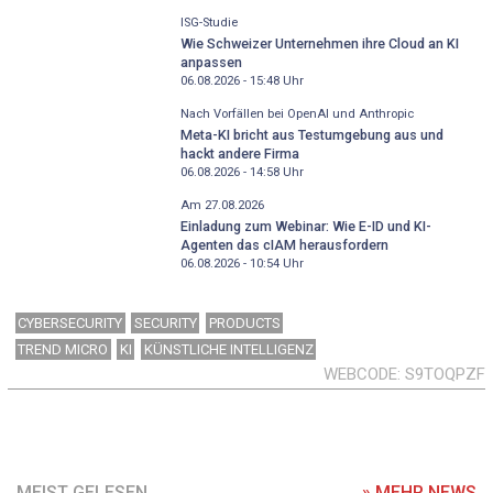
ISG-Studie
Wie Schweizer Unternehmen ihre Cloud an KI
anpassen
06.08.2026 - 15:48
Uhr
Nach Vorfällen bei OpenAI und Anthropic
Meta-KI bricht aus Testumgebung aus und
hackt andere Firma
06.08.2026 - 14:58
Uhr
Am 27.08.2026
Einladung zum Webinar: Wie E-ID und KI-
Agenten das cIAM herausfordern
06.08.2026 - 10:54
Uhr
CYBERSECURITY
SECURITY
PRODUCTS
TREND MICRO
KI
KÜNSTLICHE INTELLIGENZ
WEBCODE
S9TOQPZF
MEIST GELESEN
» MEHR NEWS