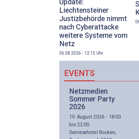
Update:
S
Liechtensteiner
K
Justizbehörde nimmt
0
nach Cyberattacke
weitere Systeme vom
Netz
Uhr
06.08.2026 - 12:15
EVENTS
Netzwerk- und
Netzmedien
Internettechnologie
Sommer Party
Aufbaukurs
2026
(Präsenzkurs)
19. August 2026 - 18:00
8. November 2026 - 8:30
bis 22:00
is 17:00
Seminarhotel Bocken,