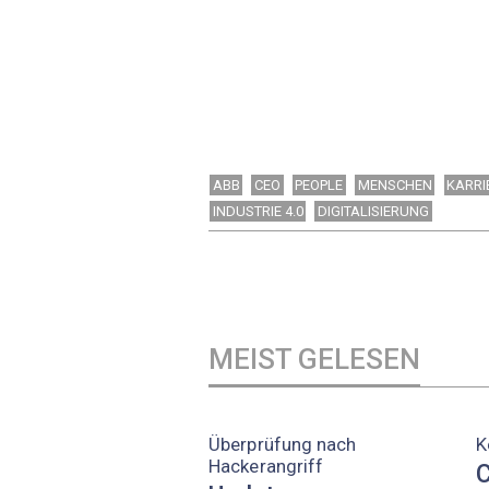
ABB
CEO
PEOPLE
MENSCHEN
KARRI
INDUSTRIE 4.0
DIGITALISIERUNG
MEIST GELESEN
Überprüfung nach
K
Hackerangriff
C