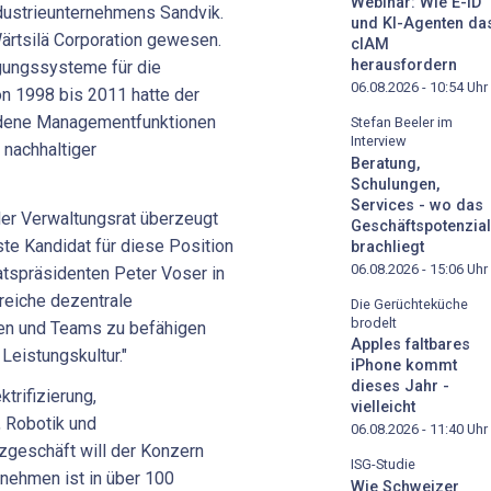
Webinar: Wie E-ID
dustrieunternehmens Sandvik.
und KI-Agenten da
ärtsilä Corporation gewesen.
cIAM
herausfordern
gungssysteme für die
06.08.2026 - 10:54
Uhr
on 1998 bis 2011 hatte der
edene Managementfunktionen
Stefan Beeler im
Interview
 nachhaltiger
Beratung,
Schulungen,
Services - wo das
der Verwaltungsrat überzeugt
Geschäftspotenzial
te Kandidat für diese Position
brachliegt
06.08.2026 - 15:06
Uhr
ratspräsidenten Peter Voser in
greiche dezentrale
Die Gerüchteküche
brodelt
en und Teams zu befähigen
Apples faltbares
Leistungskultur."
iPhone kommt
dieses Jahr -
trifizierung,
vielleicht
, Robotik und
06.08.2026 - 11:40
Uhr
zgeschäft will der Konzern
ISG-Studie
rnehmen ist in über 100
Wie Schweizer