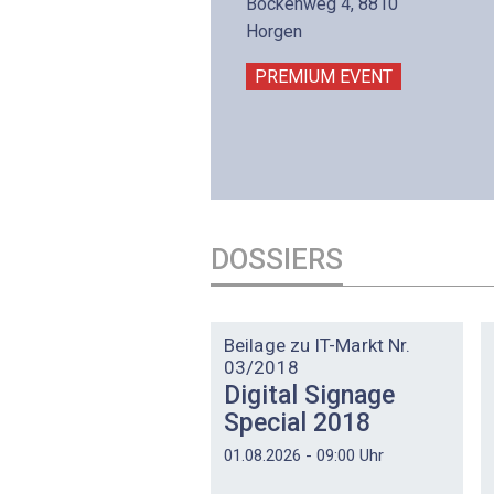
lltron AG
Bockenweg 4, 8810
intermättlistrasse 3
Horgen
506 Mägenwil
PREMIUM EVENT
PREMIUM EVENT
DOSSIERS
DOSSIER
Beilage zu IT-Markt Nr.
03/2018
Digital Signage
Special 2018
01.08.2026 - 09:00 Uhr