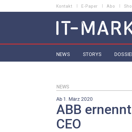
Direkt
Kontakt
E-Paper
Abo
Sho
HEADER
zum
MENU
Inhalt
MAIN NAVIGATION
NEWS
STORYS
DOSSIE
IoT
5G
NEWS
Ab 1. März 2020
Secur
ABB ernennt
EU-D
CEO