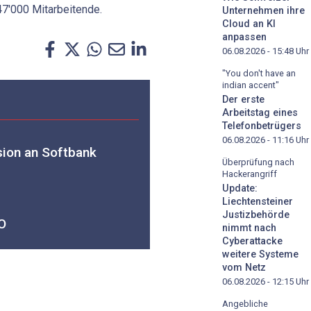
47'000 Mitarbeitende.
Unternehmen ihre
Cloud an KI
anpassen
06.08.2026 - 15:48
Uhr
"You don't have an
indian accent"
Der erste
Arbeitstag eines
Telefonbetrügers
06.08.2026 - 11:16
Uhr
sion an Softbank
Überprüfung nach
Hackerangriff
Update:
Liechtensteiner
Justizbehörde
O
nimmt nach
Cyberattacke
weitere Systeme
vom Netz
06.08.2026 - 12:15
Uhr
Angebliche