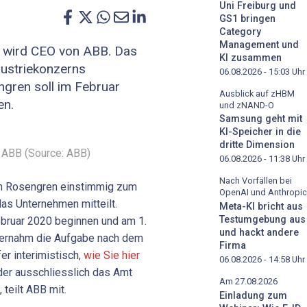
Uni Freiburg und
GS1 bringen
Category
Management und
 wird CEO von ABB. Das
KI zusammen
dustriekonzerns
06.08.2026 - 15:03
Uhr
gren soll im Februar
Ausblick auf zHBM
en.
und zNAND-O
Samsung geht mit
KI-Speicher in die
dritte Dimension
 ABB (Source: ABB)
06.08.2026 - 11:38
Uhr
Nach Vorfällen bei
rn Rosengren einstimmig zum
OpenAI und Anthropic
das Unternehmen mitteilt.
Meta-KI bricht aus
Testumgebung aus
ebruar 2020 beginnen und am 1.
und hackt andere
bernahm die Aufgabe nach dem
Firma
r interimistisch,
wie Sie hier
06.08.2026 - 14:58
Uhr
eder ausschliesslich das Amt
Am 27.08.2026
teilt ABB mit.
Einladung zum