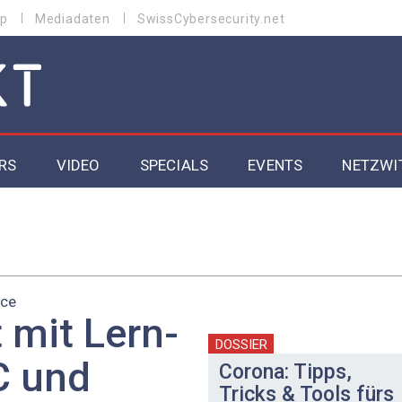
p
Mediadaten
SwissCybersecurity.net
RS
VIDEO
SPECIALS
EVENTS
NETZWI
Datacenter 2026
Cybersecurity 2026
ice
ity
Cloud & Managed Services 2026
t mit Lern-
SGVO
Artificial Intelligence 2025
DOSSIER
C und
Corona: Tipps,
Tricks & Tools fürs