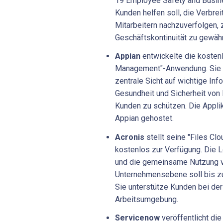
19 Employee Safety and Busines
Kunden helfen soll, die Verbre
Mitarbeitern nachzuverfolgen, 
Geschäftskontinuität zu gewähr
Appian
entwickelte die koste
Management"-Anwendung. Sie 
zentrale Sicht auf wichtige In
Gesundheit und Sicherheit von 
Kunden zu schützen. Die Applik
Appian gehostet.
Acronis
stellt seine "Files Clo
kostenlos zur Verfügung. Die L
und die gemeinsame Nutzung v
Unternehmensebene soll bis zum
Sie unterstütze Kunden bei de
Arbeitsumgebung.
Servicenow
veröffentlicht di