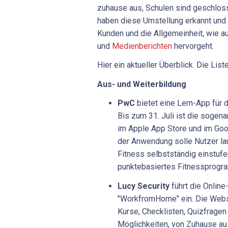
zuhause aus, Schulen sind geschlos
haben diese Umstellung erkannt und l
Kunden und die Allgemeinheit, wie a
und
Medienberichten
hervorgeht.
Hier ein aktueller Überblick. Die Liste
Aus- und Weiterbildung
PwC
bietet
eine
Lern-App
für
d
Bis
zum
31.
Juli
ist
die
sogena
im
Apple
App
Store
und
im
Goo
der
Anwendung
solle
Nutzer
la
Fitness
selbstständig
einstufe
punktebasiertes
Fitnessprog
Lucy Security
führt die Online
"WorkfromHome" ein. Die Websi
Kurse, Checklisten, Quizfragen
Möglichkeiten, von Zuhause aus