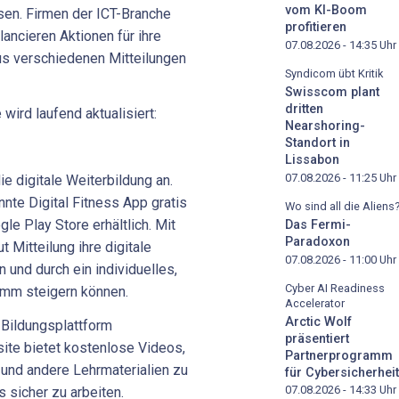
vom KI-Boom
sen. Firmen der ICT-Branche
profitieren
ancieren Aktionen für ihre
07.08.2026 - 14:35
Uhr
us verschiedenen Mitteilungen
Syndicom übt Kritik
Swisscom plant
dritten
 wird laufend aktualisiert:
Nearshoring-
Standort in
Lissabon
07.08.2026 - 11:25
Uhr
ie
digitale
Weiterbildung
an.
nnte
Digital
Fitness
App
gratis
Wo sind all die Aliens
gle
Play
Store
erhältlich.
Mit
Das Fermi-
Paradoxon
ut
Mitteilung
ihre
digitale
07.08.2026 - 11:00
Uhr
n
und
durch
ein
individuelles,
Cyber AI Readiness
ramm
steigern
können.
Accelerator
Arctic Wolf
-Bildungsplattform
präsentiert
te bietet kostenlose Videos,
Partnerprogramm
 und andere Lehrmaterialien zu
für Cybersicherheit
07.08.2026 - 14:33
Uhr
 sicher zu arbeiten.