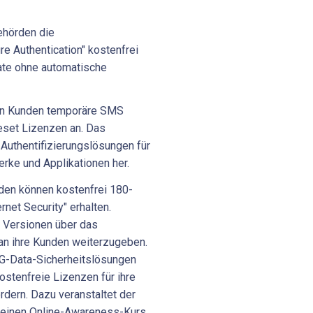
ehörden die
re Authentication" kostenfrei
ate ohne automatische
en Kunden temporäre SMS
et Lizenzen an. Das
-Authentifizierungslösungen für
rke und Applikationen her.
den können kostenfrei 180-
net Security" erhalten.
 Versionen über das
 an ihre Kunden weiterzugeben.
 G-Data-Sicherheitslösungen
stenfreie Lizenzen für ihre
rdern. Dazu veranstaltet der
d einen Online-Awareness-Kurs.