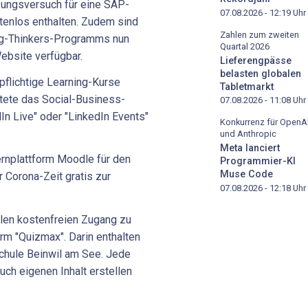
üfungsversuch für eine SAP-
07.08.2026 - 12:19
Uhr
stenlos enthalten. Zudem sind
Zahlen zum zweiten
g-Thinkers-Programms nun
Quartal 2026
Website verfügbar.
Lieferengpässe
belasten globalen
flichtige Learning-Kurse
Tabletmarkt
ltete das Social-Business-
07.08.2026 - 11:08
Uhr
n Live" oder "LinkedIn Events"
Konkurrenz für OpenA
und Anthropic
Meta lanciert
ernplattform Moodle für den
Programmier-KI
Muse Code
r Corona-Zeit gratis zur
07.08.2026 - 12:18
Uhr
len kostenfreien Zugang zu
orm "Quizmax". Darin enthalten
rschule Beinwil am See. Jede
auch eigenen Inhalt erstellen