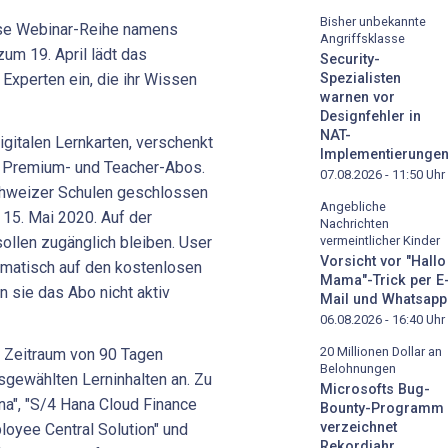
Bisher unbekannte
ose Webinar-Reihe namens
Angriffsklasse
um 19. April lädt das
Security-
Experten ein, die ihr Wissen
Spezialisten
warnen vor
Designfehler in
NAT-
digitalen Lernkarten, verschenkt
Implementierunge
e Premium- und Teacher-Abos.
07.08.2026 - 11:50
Uhr
Schweizer Schulen geschlossen
Angebliche
 15. Mai 2020. Auf der
Nachrichten
sollen zugänglich bleiben. User
vermeintlicher Kinder
Vorsicht vor "Hallo
matisch auf den kostenlosen
Mama"-Trick per E
 sie das Abo nicht aktiv
Mail und Whatsapp
06.08.2026 - 16:40
Uhr
20 Millionen Dollar an
n Zeitraum von 90 Tagen
Belohnungen
sgewählten Lerninhalten an. Zu
Microsofts Bug-
na", "S/4 Hana Cloud Finance
Bounty-Programm
verzeichnet
loyee Central Solution" und
Rekordjahr