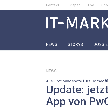
Direkt
Kontakt
E-Paper
Abo
Sho
HEADER
zum
MENU
Inhalt
MAIN NAVIGATION
NEWS
STORYS
DOSSIE
IoT
5G
NEWS
Alle Gratisangebote fürs Homeoff
Secur
Update: jetz
EU-D
App von Pw