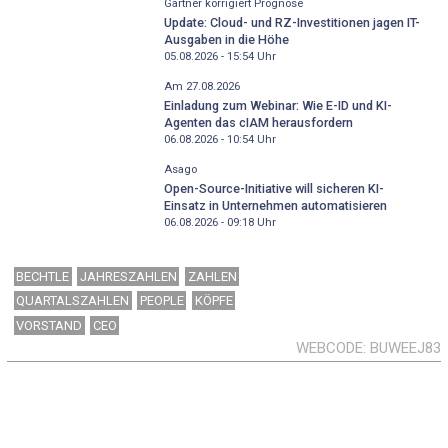
Gartner korrigiert Prognose
Update: Cloud- und RZ-Investitionen jagen IT-
Ausgaben in die Höhe
05.08.2026 - 15:54
Uhr
Am 27.08.2026
Einladung zum Webinar: Wie E-ID und KI-
Agenten das cIAM herausfordern
06.08.2026 - 10:54
Uhr
Asago
Open-Source-Initiative will sicheren KI-
Einsatz in Unternehmen automatisieren
06.08.2026 - 09:18
Uhr
BECHTLE
JAHRESZAHLEN
ZAHLEN
QUARTALSZAHLEN
PEOPLE
KÖPFE
VORSTAND
CEO
WEBCODE
BUWEEJ83