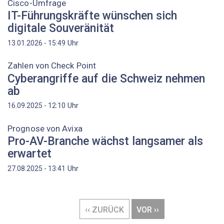
Cisco-Umfrage
IT-Führungskräfte wünschen sich
digitale Souveränität
Uhr
13.01.2026 - 15:49
Zahlen von Check Point
Cyberangriffe auf die Schweiz nehmen
ab
Uhr
16.09.2025 - 12:10
Prognose von Avixa
Pro-AV-Branche wächst langsamer als
erwartet
Uhr
27.08.2025 - 13:41
Seitennummerierung
VORHERIGE
‹‹ ZURÜCK
NÄCHSTE
VOR ››
SEITE
SEITE