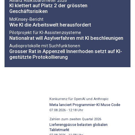
Allianz Risikobarometer 2026
KI klettert auf Platz 2 der grössten
Geschäftsrisiken
McKinsey-Bericht
Wie KI die Arbeitswelt herausfordert
Pilotprojekt für KI-Assistenzsysteme
Nationalrat will Asylverfahren mit KI beschleunigen
Audioprotokolle mit Suchfunktionen
Grosser Rat in Appenzell Innerrhoden setzt auf KI-
gestützte Protokollierung
Konkurrenz für OpenAI und Anthropic
Meta lanciert Programmier-KI Muse Code
07.08.2026 - 12:18
Uhr
Zahlen zum zweiten Quartal 2026
Lieferengpässe belasten globalen
Tabletmarkt