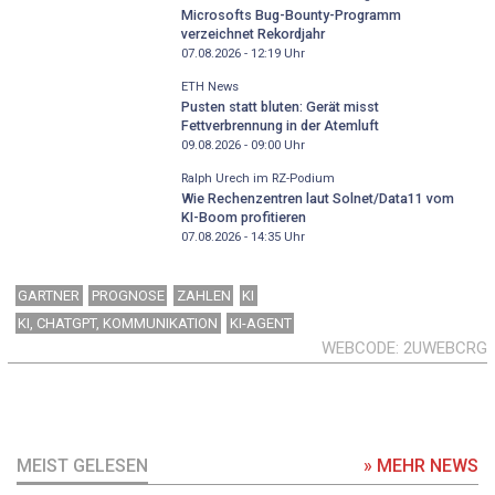
Microsofts Bug-Bounty-Programm
verzeichnet Rekordjahr
07.08.2026 - 12:19
Uhr
ETH News
Pusten statt bluten: Gerät misst
Fettverbrennung in der Atemluft
09.08.2026 - 09:00
Uhr
Ralph Urech im RZ-Podium
Wie Rechenzentren laut Solnet/Data11 vom
KI-Boom profitieren
07.08.2026 - 14:35
Uhr
GARTNER
PROGNOSE
ZAHLEN
KI
KI, CHATGPT, KOMMUNIKATION
KI-AGENT
WEBCODE
2UWEBCRG
MEIST GELESEN
» MEHR NEWS