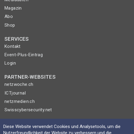
Magazin
Abo
Shop
SERVICES
Kontakt
Event-Plus-Eintrag
Login
PARTNER-WEBSITES
netzwoche.ch
ICTjournal
netzmedien.ch
Swisscybersecurity.net
© NETZMEDIEN AG 2026
Diese Website verwendet Cookies und Analysetools, um die
Impressum
Nutzerfreundlichkeit der Website zu verbessern und die