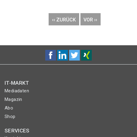
Seitennummerierung
VORHERIGE
‹‹ ZURÜCK
NÄCHSTE
VOR ››
SEITE
SEITE
IT-MARKT
Mediadaten
Magazin
Abo
Shop
SERVICES