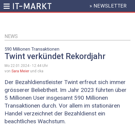
» NEWSLETTER
HEADER
MENU
Direkt
zum
Inhalt
NEWS
590 Millionen Transaktionen
Twint verkündet Rekordjahr
Mo 22.01.2024 - 12:44
Uhr
von
Sara Meier
und cka
Der Bezahldienstleister Twint erfreut sich immer
grösserer Beliebtheit. Im Jahr 2023 führten über
5 Millionen User insgesamt 590 Millionen
Transaktionen durch. Vor allem im stationären
Handel verzeichnet der Bezahldienst ein
beachtliches Wachstum.