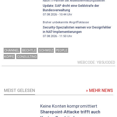
Nach IT-Pannen bei Arbeitsvermittlungsstellen
Update: SAP droht eine Geldstrafe der
Bundesverwaltung
07.08.2026 - 10:44
Uhr
Bisher unbekannte Angriffsklasse
Security-Spezialisten warnen vor Designfehler
in NAT-Implementierungen
07.08.2026 - 11:50
Uhr
CHANNEL
BECHTLE
SCHWEIZ
PEOPLE
KÖPFE
CONSULTING
WEBCODE
YB5UODED
MEIST GELESEN
» MEHR NEWS
Keine Konten kompromittiert
Sharepoint-Attacke trifft auch