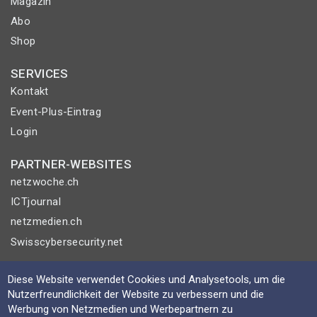
Magazin
Abo
Shop
SERVICES
Kontakt
Event-Plus-Eintrag
Login
PARTNER-WEBSITES
netzwoche.ch
ICTjournal
netzmedien.ch
Swisscybersecurity.net
© NETZMEDIEN AG 2026
Diese Website verwendet Cookies und Analysetools, um die
Impressum
Nutzerfreundlichkeit der Website zu verbessern und die
Werbung von Netzmedien und Werbepartnern zu
AGB