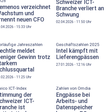
026
Schweizer ICT-
emenos verzeichnet
Branche verliert an
achstum und
Schwung
rnennt neuen CFO
Uhr
02.04.2026 - 11:50
Uhr
.04.2026 - 15:33
rläufige Jahreszahlen
Geschäftszahlen 2025
echtle meldet
Intel kämpft mit
eniger Gewinn trotz
Lieferengpässen
tarkem
Uhr
27.01.2026 - 12:16
chlussquartal
Uhr
.02.2026 - 11:25
ico ICT-Index
Zahlen von Omdia
timmung der
Engpässe bei
chweizer ICT-
Arbeits- und
ranche ist
Datenspeicher