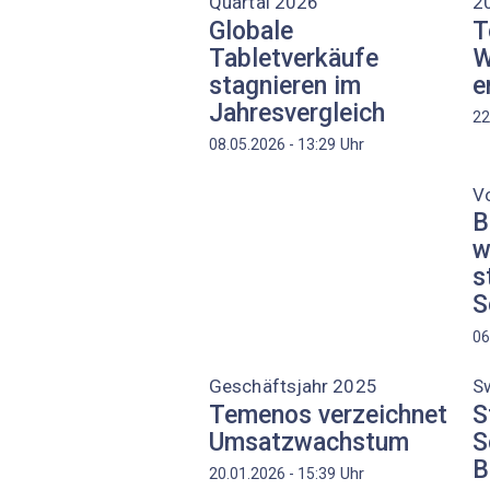
Quartal 2026
2
Globale
T
Tabletverkäufe
W
stagnieren im
e
Jahresvergleich
22
Uhr
08.05.2026 - 13:29
Vo
B
w
s
S
06
Geschäftsjahr 2025
Sw
Temenos verzeichnet
S
Umsatzwachstum
S
B
Uhr
20.01.2026 - 15:39