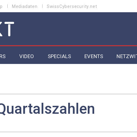
p
Mediadaten
SwissCybersecurity.net
RS
VIDEO
SPECIALS
EVENTS
NETZWI
Datacenter 2026
Cybersecurity 2026
ity
Cloud & Managed Services 2026
Quartalszahlen
SGVO
Artificial Intelligence 2025