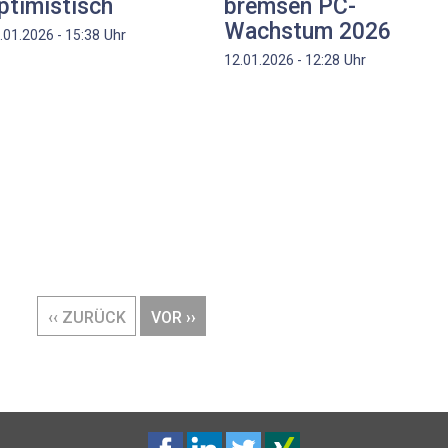
ptimistisch
bremsen PC-
Wachstum 2026
Uhr
.01.2026 - 15:38
Uhr
12.01.2026 - 12:28
VORHERIGE
‹‹ ZURÜCK
NÄCHSTE
VOR ››
SEITE
SEITE