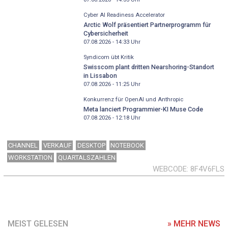
Cyber AI Readiness Accelerator
Arctic Wolf präsentiert Partnerprogramm für
Cybersicherheit
07.08.2026 - 14:33
Uhr
Syndicom übt Kritik
Swisscom plant dritten Nearshoring-Standort
in Lissabon
07.08.2026 - 11:25
Uhr
Konkurrenz für OpenAI und Anthropic
Meta lanciert Programmier-KI Muse Code
07.08.2026 - 12:18
Uhr
CHANNEL
VERKAUF
DESKTOP
NOTEBOOK
WORKSTATION
QUARTALSZAHLEN
WEBCODE
8F4V6FLS
MEIST GELESEN
» MEHR NEWS