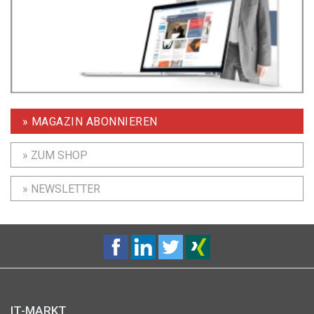
» MAGAZIN ABONNIEREN
» ZUM SHOP
» NEWSLETTER
IT-MARKT