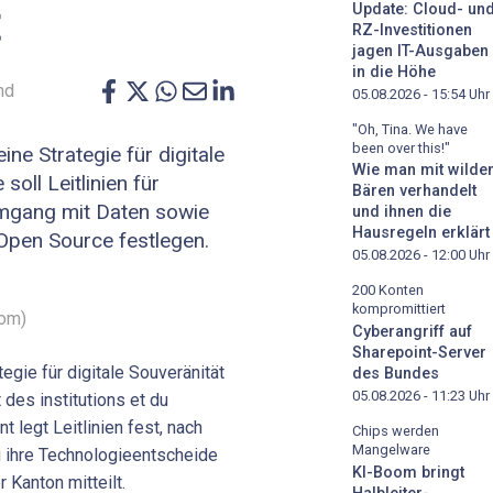
t
Update: Cloud- un
RZ-Investitionen
jagen IT-Ausgaben
in die Höhe
nd
05.08.2026 - 15:54
Uhr
"Oh, Tina. We have
been over this!"
ne Strategie für digitale
Wie man mit wilde
soll Leitlinien für
Bären verhandelt
mgang mit Daten sowie
und ihnen die
Hausregeln erklärt
 Open Source festlegen.
05.08.2026 - 12:00
Uhr
200 Konten
kompromittiert
com)
Cyberangriff auf
Sharepoint-Server
egie für digitale Souveränität
des Bundes
05.08.2026 - 11:23
Uhr
des institutions et du
 legt Leitlinien fest, nach
Chips werden
Mangelware
 ihre Technologieentscheide
KI-Boom bringt
r Kanton mitteilt.