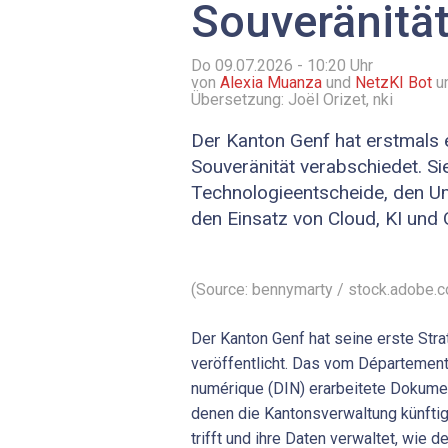
Souveränitä
Do 09.07.2026 - 10:20
Uhr
von
Alexia Muanza
und
NetzKI Bot
u
Übersetzung: Joël Orizet, nki
Der Kanton Genf hat erstmals ei
Souveränität verabschiedet. Sie 
Technologieentscheide, den U
den Einsatz von Cloud, KI und
(Source: bennymarty / stock.adobe.
Der Kanton Genf hat seine erste Strat
veröffentlicht. Das vom Département 
numérique (DIN) erarbeitete Dokument
denen die Kantonsverwaltung künftig
trifft und ihre Daten verwaltet, wie de