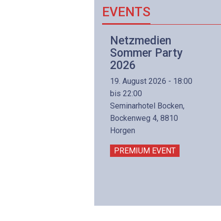
EVENTS
Netzwerk- und
Netzmedien
Internettechnologie
Sommer Party
Aufbaukurs
2026
(Präsenzkurs)
19. August 2026 - 18:00
8. November 2026 - 8:30
bis 22:00
is 17:00
Seminarhotel Bocken,
lltron AG
Bockenweg 4, 8810
intermättlistrasse 3
Horgen
506 Mägenwil
PREMIUM EVENT
PREMIUM EVENT