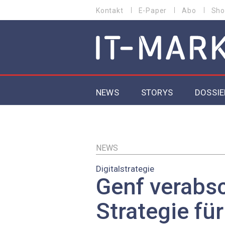
Direkt
Kontakt
E-Paper
Abo
Sho
HEADER
zum
MENU
Inhalt
MAIN NAVIGATION
NEWS
STORYS
DOSSIE
IoT
5G
NEWS
Digitalstrategie
Secur
Genf verabs
EU-D
Strategie für