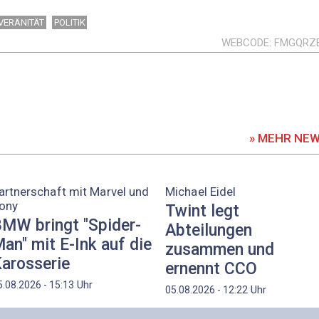
VERÄNITÄT
POLITIK
WEBCODE
FMGQRZ
» MEHR NE
artnerschaft mit Marvel und
Michael Eidel
ony
Twint legt
MW bringt "Spider-
Abteilungen
an" mit E-Ink auf die
zusammen und
arosserie
ernennt CCO
Uhr
5.08.2026 - 15:13
Uhr
05.08.2026 - 12:22