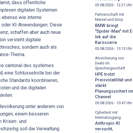
amit, dass öffentliche
05.08.2026 - 12:21
Uhr
mplexen digitalen Systemen
Partnerschaft mit
e ebenso wie interne
Marvel und Sony
n oder KI-Anwendungen. Diese
BMW bringt
"Spider-Man" mit E
ienz, schaffen aber auch neue
Ink auf die
on versteht digitale
Karosserie
echnisches, sondern auch als
05.08.2026 - 15:13
Uhr
nance-Thema.
Absicherung von
Deals im
ce cantonal des systèmes
Speichergeschäft
) eine Schlüsselrolle bei der
HPE trotzt
Preisvolatilität und
che Standards koordinieren,
stärkt
sten und die digitalen
Planungssichert i
leiten.
Channel
05.08.2026 - 10:47
Uhr
Bevölkerung unter anderem von
Cybertest mit
stungen, einem besseren
Internetzugang
 Krisen- und
Anthropic-KI
ichzeitig soll die Verwaltung
versucht,