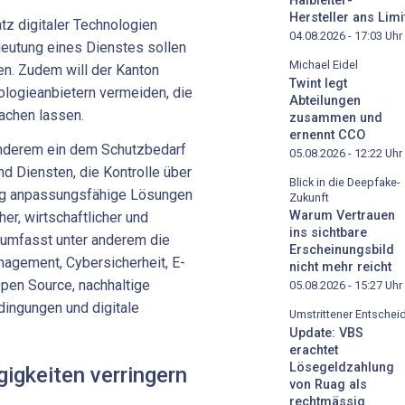
Halbleiter-
Hersteller ans Limi
atz digitaler Technologien
04.08.2026 - 17:03
Uhr
eutung eines Dienstes sollen
Michael Eidel
en. Zudem will der Kanton
Twint legt
ologieanbietern vermeiden, die
Abteilungen
achen lassen.
zusammen und
ernennt CCO
anderem ein dem Schutzbedarf
05.08.2026 - 12:22
Uhr
 Diensten, die Kontrolle über
Blick in die Deepfake-
tig anpassungsfähige Lösungen
Zukunft
Warum Vertrauen
er, wirtschaftlicher und
ins sichtbare
 umfasst unter anderem die
Erscheinungsbild
agement, Cybersicherheit, E-
nicht mehr reicht
Open Source, nachhaltige
05.08.2026 - 15:27
Uhr
dingungen und digitale
Umstrittener Entschei
Update: VBS
erachtet
Lösegeldzahlung
gigkeiten verringern
von Ruag als
rechtmässig