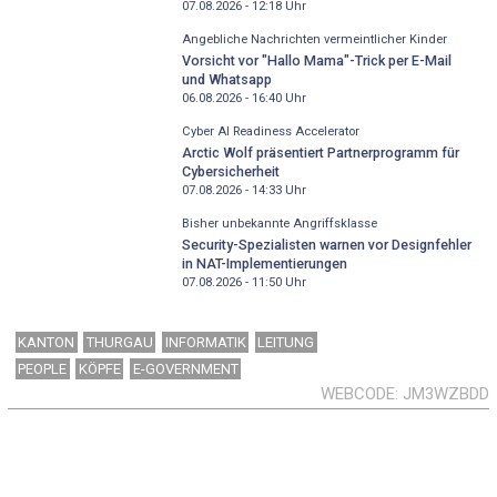
07.08.2026 - 12:18
Uhr
Angebliche Nachrichten vermeintlicher Kinder
Vorsicht vor "Hallo Mama"-Trick per E-Mail
und Whatsapp
06.08.2026 - 16:40
Uhr
Cyber AI Readiness Accelerator
Arctic Wolf präsentiert Partnerprogramm für
Cybersicherheit
07.08.2026 - 14:33
Uhr
Bisher unbekannte Angriffsklasse
Security-Spezialisten warnen vor Designfehler
in NAT-Implementierungen
07.08.2026 - 11:50
Uhr
KANTON
THURGAU
INFORMATIK
LEITUNG
PEOPLE
KÖPFE
E-GOVERNMENT
WEBCODE
JM3WZBDD