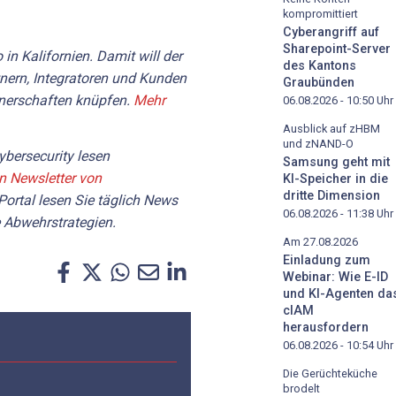
kompromittiert
Cyberangriff auf
Sharepoint-Server
in Kalifornien. Damit will der
des Kantons
tnern, Integratoren und Kunden
Graubünden
tnerschaften knüpfen.
Mehr
06.08.2026 - 10:50
Uhr
Ausblick auf zHBM
und zNAND-O
bersecurity lesen
Samsung geht mit
en Newsletter von
KI-Speicher in die
dritte Dimension
Portal lesen Sie täglich News
06.08.2026 - 11:38
Uhr
 Abwehrstrategien.
Am 27.08.2026
Einladung zum
Webinar: Wie E-ID
und KI-Agenten da
cIAM
herausfordern
06.08.2026 - 10:54
Uhr
Die Gerüchteküche
brodelt