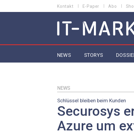
Direkt
Kontakt
E-Paper
Abo
Sho
HEADER
zum
MENU
Inhalt
MAIN NAVIGATION
NEWS
STORYS
DOSSIE
IoT
5G
NEWS
Schlüssel bleiben beim Kunden
Secur
Securosys er
EU-D
Azure um ex