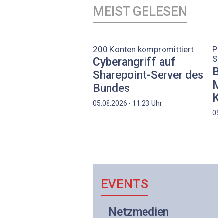
MEIST GELESEN
200 Konten kompromittiert
P
S
Cyberangriff auf
B
Sharepoint-Server des
M
Bundes
K
Uhr
05.08.2026 - 11:23
0
EVENTS
Netzwerk- und
Netzmedien