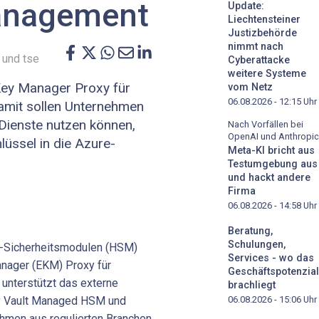
anagement
Update:
Liechtensteiner
Justizbehörde
nimmt nach
und tse
Cyberattacke
weitere Systeme
Key Manager Proxy für
vom Netz
06.08.2026 - 12:15
Uhr
Damit sollen Unternehmen
-Dienste nutzen können,
Nach Vorfällen bei
OpenAI und Anthropic
lüssel in die Azure-
Meta-KI bricht aus
Testumgebung aus
und hackt andere
Firma
06.08.2026 - 14:58
Uhr
Beratung,
Schulungen,
e-Sicherheitsmodulen (HSM)
Services - wo das
anager (EKM) Proxy für
Geschäftspotenzial
 unterstützt das externe
brachliegt
y Vault Managed HSM und
06.08.2026 - 15:06
Uhr
ehmen aus regulierten Branchen