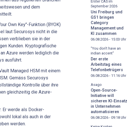
Erster CAS im
September 2026
heitswesen und dem
Uni Freiburg und
tteilt.
GS1 bringen
Category
 Your Own Key"-Funktion (BYOK)
Management und
l laut Securosys nicht in die
KI zusammen
sen verblieben sie in der
06.08.2026 - 15:03
Uhr
en Kunden. Kryptografische
"You don't have an
 an Azure werden lediglich die
indian accent"
Der erste
s ausführt.
Arbeitstag eines
Telefonbetrügers
 Vault Managed HSM mit einem
06.08.2026 - 11:16
Uhr
HSM. Gemäss Securosys
lständige Kontrolle über ihre
Asago
Open-Source-
n gleichzeitig die Azure-
Initiative will
sicheren KI-Einsat
in Unternehmen
. Er werde als Docker-
automatisieren
wohl lokal als auch in der
06.08.2026 - 09:18
Uhr
ieben werden.
Keine Konten