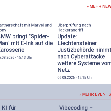
» MEHR NE
artnerschaft mit Marvel und
Überprüfung nach
ony
Hackerangriff
MW bringt "Spider-
Update:
an" mit E-Ink auf die
Liechtensteiner
arosserie
Justizbehörde nimm
nach Cyberattacke
Uhr
5.08.2026 - 15:13
weitere Systeme vo
Netz
Uhr
06.08.2026 - 12:15
» MEHR EVENT
KI für
Vibecoding –