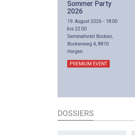
Internettechnologie
Sommer Party
Aufbaukurs
2026
(Präsenzkurs)
19. August 2026 - 18:00
8. November 2026 - 8:30
bis 22:00
is 17:00
Seminarhotel Bocken,
lltron AG
Bockenweg 4, 8810
intermättlistrasse 3
Horgen
506 Mägenwil
PREMIUM EVENT
PREMIUM EVENT
DOSSIERS
DOSSIER