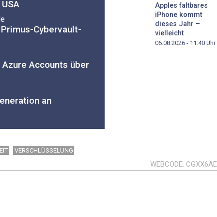
e USA
Apples faltbares
iPhone kommt
le
dieses Jahr –
 Primus-Cybervault-
vielleicht
06.08.2026 - 11:40
Uhr
t Azure Accounts über
eneration an
EIT
VERSCHLÜSSELUNG
WEBCODE
CGXX6A