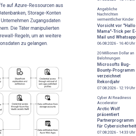
iffe auf Azure-Ressourcen aus
Angebliche
-Datenbanken, Storage-Konten
Nachrichten
vermeintlicher Kinder
en Unternehmen Zugangsdaten
Vorsicht vor "Hallo
ern. Die Täter manipulierten
Mama"-Trick per E
irewall-Regeln, um an weitere
Mail und Whatsapp
onsdaten zu gelangen.
06.08.2026 - 16:40
Uhr
20 Millionen Dollar an
Belohnungen
Microsofts Bug-
Bounty-Programm
verzeichnet
Rekordjahr
07.08.2026 - 12:19
Uhr
Cyber AI Readiness
Accelerator
Arctic Wolf
präsentiert
Partnerprogramm
für Cybersicherheit
07.08.2026 - 14:33
Uhr