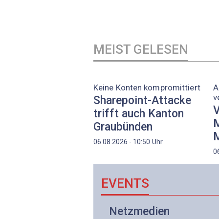
MEIST GELESEN
Keine Konten kompromittiert
A
v
Sharepoint-Attacke
V
trifft auch Kanton
M
Graubünden
M
Uhr
06.08.2026 - 10:50
0
EVENTS
Netzwerk- und
Netzmedien