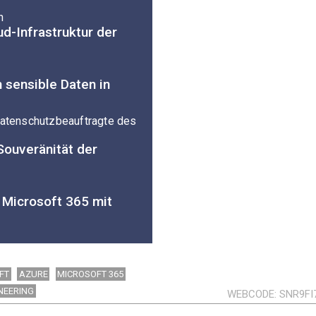
n
ud-Infrastruktur der
 sensible Daten in
, Datenschutzbeauftragte des
Souveränität der
 Microsoft 365 mit
FT
AZURE
MICROSOFT 365
NEERING
WEBCODE
SNR9FI