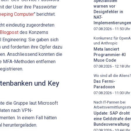
Spezialisten
warnen vor
mit der User ihre Passwörter
Designfehler in
eeping Computer
" berichtet.
NAT-
Implementierunge
cht eindeutig zugeordneten
07.08.2026 - 11:50
Uhr
Blogpost
des Konzerns
Konkurrenz für OpenA
l Engineering: Sie gaben sich
und Anthropic
s und forderten ihre Opfer dazu
Meta lanciert
gen. Anschliessend konnten die
Programmier-KI
Muse Code
de MFA-Methoden entfernen
07.08.2026 - 12:18
Uhr
egistrieren.
Wo sind all die Aliens
Das Fermi-
Datenbanken und Key
Paradoxon
07.08.2026 - 11:00
Uhr
Nach IT-Pannen bei
e die Gruppe laut Microsoft
Arbeitsvermittlungsste
Daten nach VPN-
Update: SAP droht
menten. In einem Fall hätten
eine Geldstrafe de
Bundesverwaltung
l heruntergeladen.
07.08.2026 - 10:44
Uhr