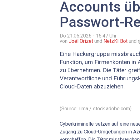
Accounts üb
Passwort-Re
Do 21.05.2026 - 15:47
Uhr
von
Joël Orizet
und
NetzKI Bot
und r
Eine Hackergruppe missbrauch
Funktion, um Firmenkonten in
zu übernehmen. Die Täter greif
Verantwortliche und Führungsk
Cloud-Daten abzuziehen.
(Source: rima / stock.adobe.com)
Cyberkriminelle setzen auf eine neu
Zugang zu Cloud-Umgebungen in Azu
verschaffen. Die Täter missbrauche