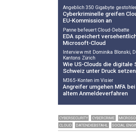
Angeblich 350 Gigabyte gestohle
Cyberkriminelle greifen Clo
EU-Kommission an
Panne befeuert Cloud-Debatte
EDA speichert versehentlich
Microsoft-Cloud
Interview mit Do­mi­ni­ka Blon­ski
Kantons Zürich
Wie US-Clouds die digitale 
Schweiz unter Druck setzen
M365-Konten im Visier
Angreifer umgehen MFA bei
altem Anmeldeverfahren
CYBERSECURITY
CYBERCRIME
MICROSO
CLOUD
DATENDIEBSTAHL
SOCIAL ENGI