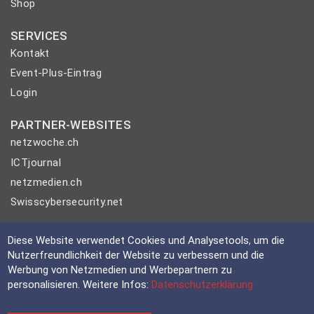
Shop
SERVICES
Kontakt
Event-Plus-Eintrag
Login
PARTNER-WEBSITES
netzwoche.ch
ICTjournal
netzmedien.ch
Swisscybersecurity.net
© NETZMEDIEN AG 2026
Diese Website verwendet Cookies und Analysetools, um die
Impressum
Nutzerfreundlichkeit der Website zu verbessern und die
Werbung von Netzmedien und Werbepartnern zu
AGB
personalisieren. Weitere Infos:
Datenschutzerklärung
Nutzungsbestimmungen
Datenschutzerklärung