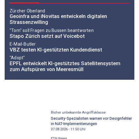
Zürcher Oberland
Geoinfra und iNovitas entwickeln digitalen
Strassenzwilling
"Tom" soll Fragen zu Bussen beantworten
Stapo Zürich setzt auf Voicebot
E-Mail-Butler
VBZ testen KI-gestützten Kundendienst
"Adopt"
EPFL entwickelt KI-gestütztes Satellitensystem
zum Aufspüren von Meeresmüll
Bisher unbekannte Angriffsklasse
Security-Spezialisten warnen vor Designfehler
in NAT-Implementierungen
07.08.2026 - 11:50
Uhr
ETH News