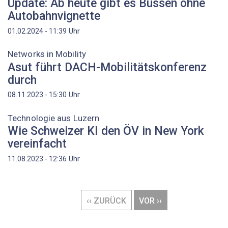
Update: Ab heute gibt es Bussen ohne
Autobahnvignette
Uhr
01.02.2024 - 11:39
Networks in Mobility
Asut führt DACH-Mobilitätskonferenz
durch
Uhr
08.11.2023 - 15:30
Technologie aus Luzern
Wie Schweizer KI den ÖV in New York
vereinfacht
Uhr
11.08.2023 - 12:36
Seitennummerierung
VORHERIGE
‹‹ ZURÜCK
NÄCHSTE
VOR ››
SEITE
SEITE