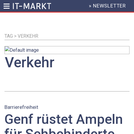
» NEWSLETTER
HEADER
MENU
Direkt
zum
Inhalt
TAG > VERKEHR
Verkehr
Barrierefreiheit
Genf rüstet Ampeln
für Sehbehinderte