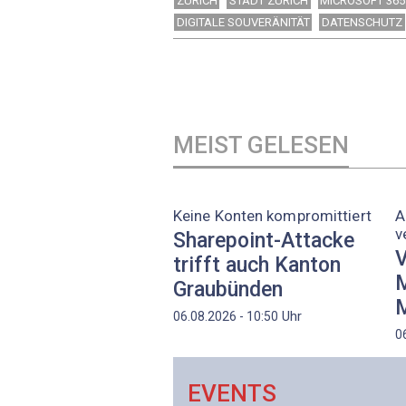
ZÜRICH
STADT ZÜRICH
MICROSOFT 365
DIGITALE SOUVERÄNITÄT
DATENSCHUTZ
MEIST GELESEN
Keine Konten kompromittiert
A
v
Sharepoint-Attacke
V
trifft auch Kanton
M
Graubünden
M
Uhr
06.08.2026 - 10:50
0
EVENTS