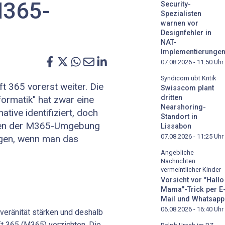
M365-
Security-
Spezialisten
warnen vor
Designfehler in
NAT-
Implementierunge
07.08.2026 - 11:50
Uhr
Syndicom übt Kritik
t 365 vorerst weiter. Die
Swisscom plant
dritten
formatik" hat zwar eine
Nearshoring-
tive identifiziert, doch
Standort in
ionen der M365-Umgebung
Lissabon
07.08.2026 - 11:25
Uhr
olgen, wenn man das
Angebliche
Nachrichten
vermeintlicher Kinder
Vorsicht vor "Hallo
Mama"-Trick per E
Mail und Whatsapp
06.08.2026 - 16:40
Uhr
ouveränität stärken und deshalb
ft 365 (M365) verzichten. Die