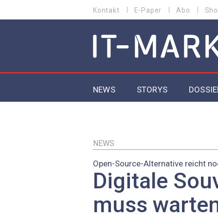
Direkt
Kontakt
E-Paper
Abo
Sho
HEADER
zum
MENU
Inhalt
MAIN NAVIGATION
NEWS
STORYS
DOSSIE
IoT
5G
NEWS
Open-Source-Alternative reicht no
Secur
Digitale Sou
EU-D
muss warten