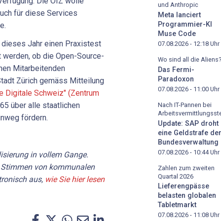
Verfügung. Die OIZ wolle
und Anthropic
uch für diese Services
Meta lanciert
Programmier-KI
e.
Muse Code
g dieses Jahr einen Praxistest
07.08.2026 - 12:18
Uhr
lt werden, ob die Open-Source-
Wo sind all die Aliens
chen Mitarbeitenden
Das Fermi-
Paradoxon
Stadt Zürich gemäss Mitteilung
07.08.2026 - 11:00
Uhr
 Digitale Schweiz" (Zentrum
65 über alle staatlichen
Nach IT-Pannen bei
Arbeitsvermittlungsste
inweg fördern.
Update: SAP droht
eine Geldstrafe de
Bundesverwaltung
07.08.2026 - 10:44
Uhr
lisierung in vollem Gange.
e Stimmen von kommunalen
Zahlen zum zweiten
Quartal 2026
ronisch aus,
wie Sie hier lesen
Lieferengpässe
belasten globalen
Tabletmarkt
07.08.2026 - 11:08
Uhr