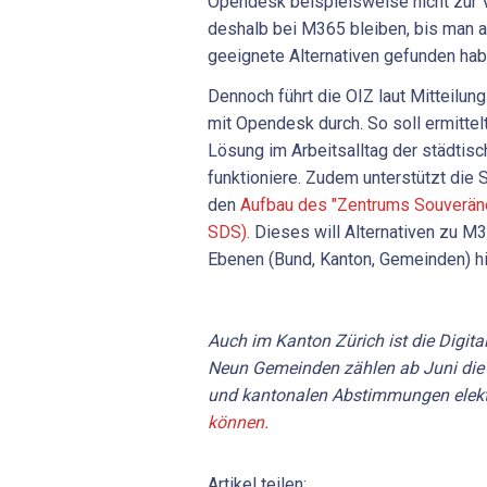
Opendesk beispielsweise nicht zur 
deshalb bei M365 bleiben, bis man a
geeignete Alternativen gefunden hab
Dennoch führt die OIZ laut Mitteilun
mit Opendesk durch. So soll ermitte
Lösung im Arbeitsalltag der städtis
funktioniere. Zudem unterstützt die 
den
Aufbau des "Zentrums Souveräne
SDS).
Dieses will Alternativen zu M3
Ebenen (Bund, Kanton, Gemeinden) h
Auch im Kanton Zürich ist die Digita
Neun Gemeinden zählen ab Juni di
und kantonalen Abstimmungen elekt
können.
Artikel teilen: