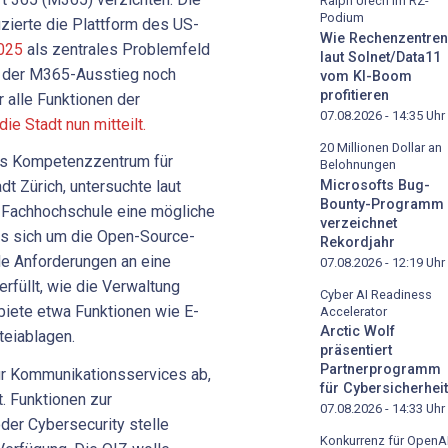
Ralph Urech im RZ-
Podium
izierte die Plattform des US-
Wie Rechenzentren
2025
als zentrales Problemfeld
laut Solnet/Data11
s der M365-Ausstieg noch
vom KI-Boom
profitieren
r alle Funktionen der
07.08.2026 - 14:35
Uhr
die Stadt nun mitteilt.
20 Millionen Dollar an
das Kompetenzzentrum für
Belohnungen
Microsofts Bug-
dt Zürich, untersuchte laut
Bounty-Programm
 Fachhochschule eine mögliche
verzeichnet
es sich um die Open-Source-
Rekordjahr
e Anforderungen an eine
07.08.2026 - 12:19
Uhr
rfüllt, wie die Verwaltung
Cyber AI Readiness
biete etwa Funktionen wie E-
Accelerator
Arctic Wolf
teiablagen.
präsentiert
Partnerprogramm
ur Kommunikationsservices ab,
für Cybersicherheit
t. Funktionen zur
07.08.2026 - 14:33
Uhr
der Cybersecurity stelle
Konkurrenz für OpenA