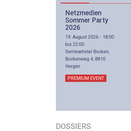
Netzwerk- und
Netzmedien
Internettechnologie
Sommer Party
Aufbaukurs
2026
(Präsenzkurs)
19. August 2026 - 18:00
8. November 2026 - 8:30
bis 22:00
is 17:00
Seminarhotel Bocken,
lltron AG
Bockenweg 4, 8810
intermättlistrasse 3
Horgen
506 Mägenwil
PREMIUM EVENT
PREMIUM EVENT
DOSSIERS