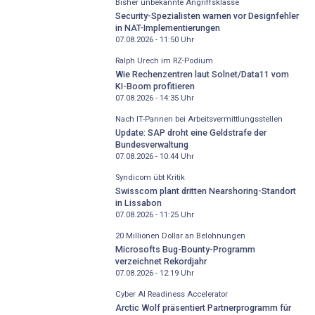
Bisher unbekannte Angriffsklasse
Security-Spezialisten warnen vor Designfehler
in NAT-Implementierungen
07.08.2026 - 11:50
Uhr
Ralph Urech im RZ-Podium
Wie Rechenzentren laut Solnet/Data11 vom
KI-Boom profitieren
07.08.2026 - 14:35
Uhr
Nach IT-Pannen bei Arbeitsvermittlungsstellen
Update: SAP droht eine Geldstrafe der
Bundesverwaltung
07.08.2026 - 10:44
Uhr
Syndicom übt Kritik
Swisscom plant dritten Nearshoring-Standort
in Lissabon
07.08.2026 - 11:25
Uhr
20 Millionen Dollar an Belohnungen
Microsofts Bug-Bounty-Programm
verzeichnet Rekordjahr
07.08.2026 - 12:19
Uhr
Cyber AI Readiness Accelerator
Arctic Wolf präsentiert Partnerprogramm für