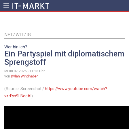
Direkt
zum
Inhalt
NETZWITZIG
Wer bin ich?
Ein Partyspiel mit diplomatischem
Sprengstoff
Mi 08.07.2026 - 11:26
Uhr
von
Dylan Windhaber
(Source: Screenshot /
https://www.youtube.com/watch?
v=rFyx9LBegAI
)