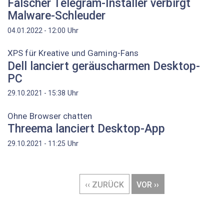
Falscher Telegram-Installer verbirgt
Malware-Schleuder
Uhr
04.01.2022 - 12:00
XPS für Kreative und Gaming-Fans
Dell lanciert geräuscharmen Desktop-
PC
Uhr
29.10.2021 - 15:38
Ohne Browser chatten
Threema lanciert Desktop-App
Uhr
29.10.2021 - 11:25
Seitennummerierung
VORHERIGE
‹‹ ZURÜCK
NÄCHSTE
VOR ››
SEITE
SEITE