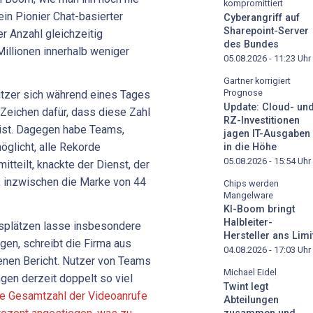
kompromittiert
ein Pionier Chat-basierter
Cyberangriff auf
Sharepoint-Server
r Anzahl gleichzeitig
des Bundes
illionen innerhalb weniger
05.08.2026 - 11:23
Uhr
Gartner korrigiert
Prognose
utzer sich während eines Tages
Update: Cloud- un
 Zeichen dafür, dass diese Zahl
RZ-Investitionen
 ist. Dagegen habe Teams,
jagen IT-Ausgaben
glicht, alle Rekorde
in die Höhe
05.08.2026 - 15:54
Uhr
tteilt, knackte der Dienst, der
t, inzwischen die Marke von 44
Chips werden
Mangelware
KI-Boom bringt
Halbleiter-
splätzen lasse insbesondere
Hersteller ans Limi
gen, schreibt die Firma aus
04.08.2026 - 17:03
Uhr
enen Bericht. Nutzer von Teams
Michael Eidel
gen derzeit doppelt so viel
Twint legt
e Gesamtzahl der Videoanrufe
Abteilungen