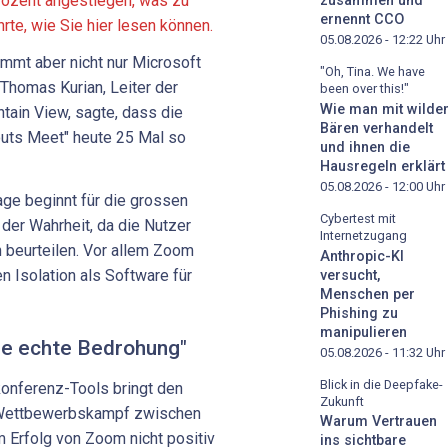
rozent angestiegen, was zu
zusammen und
ernennt CCO
te, wie Sie hier lesen können.
05.08.2026 - 12:22
Uhr
mmt aber nicht nur Microsoft
"Oh, Tina. We have
Thomas Kurian, Leiter der
been over this!"
Wie man mit wilde
tain View, sagte, dass die
Bären verhandelt
uts Meet" heute 25 Mal so
und ihnen die
Hausregeln erklärt
05.08.2026 - 12:00
Uhr
ge beginnt für die grossen
Cybertest mit
der Wahrheit, da die Nutzer
Internetzugang
n beurteilen. Vor allem Zoom
Anthropic-KI
n Isolation als Software für
versucht,
Menschen per
Phishing zu
manipulieren
ne echte Bedrohung"
05.08.2026 - 11:32
Uhr
Blick in die Deepfake-
onferenz-Tools bringt den
Zukunft
n Wettbewerbskampf zwischen
Warum Vertrauen
m Erfolg von Zoom nicht positiv
ins sichtbare