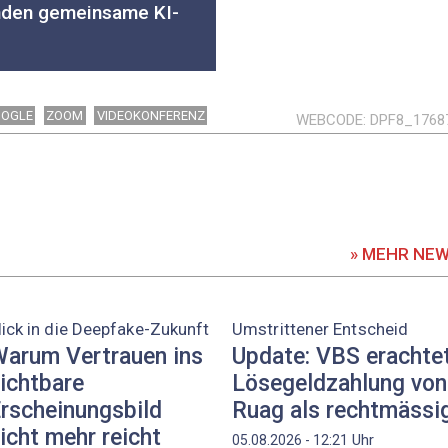
nden gemeinsame KI-
OGLE
ZOOM
VIDEOKONFERENZ
WEBCODE
DPF8_1768
» MEHR NE
lick in die Deepfake-Zukunft
Umstrittener Entscheid
arum Vertrauen ins
Update: VBS erachte
ichtbare
Lösegeldzahlung von
rscheinungsbild
Ruag als rechtmässi
icht mehr reicht
Uhr
05.08.2026 - 12:21