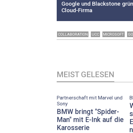
Google und Blackstone grü
Cloud-Firma
COLLABORATION
UCC
MICROSOFT
GO
MEIST GELESEN
Partnerschaft mit Marvel und
B
Sony
W
BMW bringt "Spider-
s
Man" mit E-Ink auf die
E
Karosserie
n