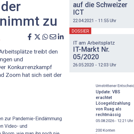
 der
auf die Schweizer
ICT
 nimmt zu
22.04.2021 - 11:55 Uhr
DOSSIER
n
IT am Arbeitsplatz
IT-Markt Nr.
beitsplätze treibt den
05/2020
ungen und
26.05.2020 - 12:03 Uhr
Der Konkurrenzkampf
d Zoom hat sich seit der
Umstrittener Entschei
Update: VBS
erachtet
Lösegeldzahlung
von Ruag als
rechtmässig
men zur Pandemie-Eindämmung
05.08.2026 - 12:21
Uhr
en Video- und
200 Konten
n Boom, wie man ihn noch nie