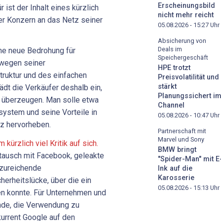
Erscheinungsbild
ist der Inhalt eines kürzlich
nicht mehr reicht
er Konzern an das Netz seiner
05.08.2026 - 15:27
Uhr
Absicherung von
Deals im
ine neue Bedrohung für
Speichergeschäft
 wegen seiner
HPE trotzt
truktur und des einfachen
Preisvolatilität und
stärkt
dt die Verkäufer deshalb ein,
Planungssichert i
 überzeugen. Man solle etwa
Channel
system und seine Vorteile in
05.08.2026 - 10:47
Uhr
tz hervorheben.
Partnerschaft mit
Marvel und Sony
kürzlich viel Kritik auf sich.
BMW bringt
ausch mit Facebook, geleakte
"Spider-Man" mit E
nzureichende
Ink auf die
Karosserie
erheitslücke, über die ein
05.08.2026 - 15:13
Uhr
n konnte. Für Unternehmen und
nde, die Verwendung zu
kurrent Google auf den