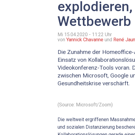
explodieren,
Wettbewerb
Mi 15.04.2020 - 11:22
Uhr
von
Yannick Chavanne
und
René Jau
Die Zunahme der Homeoffice-Ar
Einsatz von Kollaborationslös
Videokonferenz-Tools voran. 
zwischen Microsoft, Google un
Gesundheitskrise verschärft.
(Source: Microsoft/Zoom)
Die weltweit ergriffenen Massnah
und sozialen Distanzierung bescher
Kollaborationslösungen gerade eine