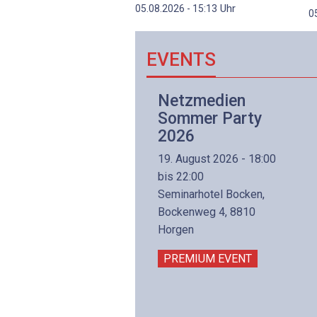
Uhr
05.08.2026 - 15:13
0
EVENTS
Netzwerk- und
Netzmedien
Internettechnologie
Sommer Party
Aufbaukurs
2026
(Präsenzkurs)
19. August 2026 - 18:00
8. November 2026 - 8:30
bis 22:00
is 17:00
Seminarhotel Bocken,
lltron AG
Bockenweg 4, 8810
intermättlistrasse 3
Horgen
506 Mägenwil
PREMIUM EVENT
PREMIUM EVENT