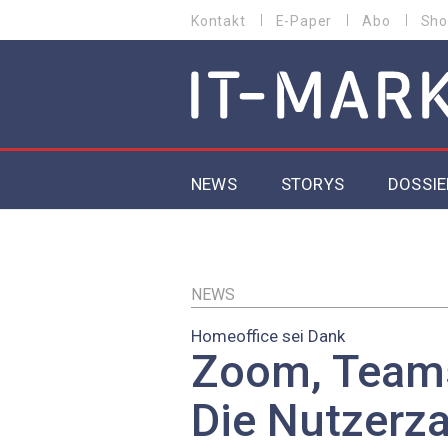
Direkt
Kontakt
E-Paper
Abo
Sho
HEADER
zum
MENU
Inhalt
MAIN NAVIGATION
NEWS
STORYS
DOSSIE
IoT
5G
NEWS
Homeoffice sei Dank
Secur
Zoom, Teams
EU-D
Die Nutzerz