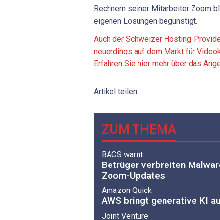
Rechnern seiner Mitarbeiter Zoom bl
eigenen Lösungen begünstigt.
Auch der Schweizer Hosting-Provide
neuerdings auf dem Markt für Video
Erfahren Sie hier mehr über das Ange
Artikel teilen:
ZUM THEMA
BACS warnt
Betrüger verbreiten Malwar
Zoom-Updates
Amazon Quick
AWS bringt generative KI a
Joint Venture