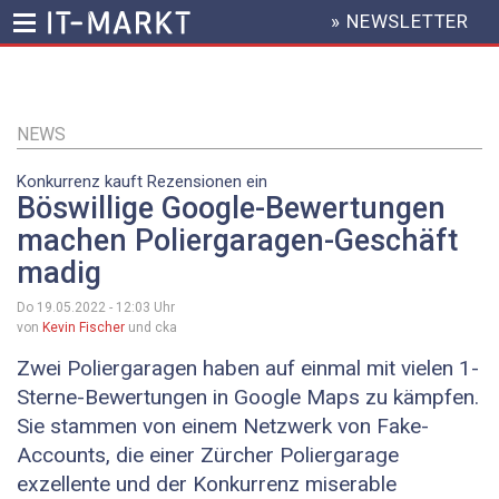
» NEWSLETTER
HEADER
MENU
Direkt
zum
Inhalt
NEWS
Konkurrenz kauft Rezensionen ein
Böswillige Google-Bewertungen
machen Poliergaragen-Geschäft
madig
Do 19.05.2022 - 12:03
Uhr
von
Kevin Fischer
und cka
Zwei Poliergaragen haben auf einmal mit vielen 1-
Sterne-Bewertungen in Google Maps zu kämpfen.
Sie stammen von einem Netzwerk von Fake-
Accounts, die einer Zürcher Poliergarage
exzellente und der Konkurrenz miserable