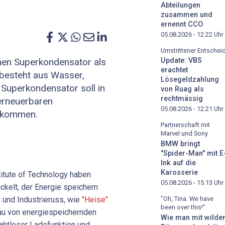
Abteilungen
zusammen und
ernennt CCO
05.08.2026 - 12:22
Uhr
Umstrittener Entschei
en Superkondensator als
Update: VBS
erachtet
 besteht aus Wasser,
Lösegeldzahlung
 Superkondensator soll in
von Ruag als
rechtmässig
erneuerbaren
05.08.2026 - 12:21
Uhr
 kommen.
Partnerschaft mit
Marvel und Sony
BMW bringt
"Spider-Man" mit E
Ink auf die
Karosserie
tute of Technology haben
05.08.2026 - 15:13
Uhr
kelt, der Energie speichern
 und Industrieruss, wie
"Heise"
"Oh, Tina. We have
been over this!"
Bau von energiespeichernden
Wie man mit wilde
ahtloser Ladefunktion und