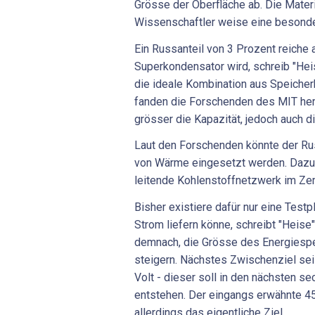
Grösse der Oberfläche ab. Die Mater
Wissenschaftler weise eine besonde
Ein Russanteil von 3 Prozent reiche
Superkondensator wird, schreib "Hei
die ideale Kombination aus Speicherk
fanden die Forschenden des MIT hera
grösser die Kapazität, jedoch auch di
Laut den Forschenden könnte der R
von Wärme eingesetzt werden. Dazu
leitende Kohlenstoffnetzwerk im Ze
Bisher existiere dafür nur eine Testpl
Strom liefern könne, schreibt "Heise
demnach, die Grösse des Energiespe
steigern. Nächstes Zwischenziel sei
Volt - dieser soll in den nächsten s
entstehen. Der eingangs erwähnte 4
allerdings das eigentliche Ziel.