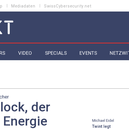
p
Mediadaten
SwissCybersecurity.net
RS
VIDEO
SPECIALS
EVENTS
NETZWI
Datacenter 2026
Cybersecurity 2026
cher
ity
Cloud & Managed Services 2026
lock, der
SGVO
Artificial Intelligence 2025
 Energie
Michael Eidel
Twint legt