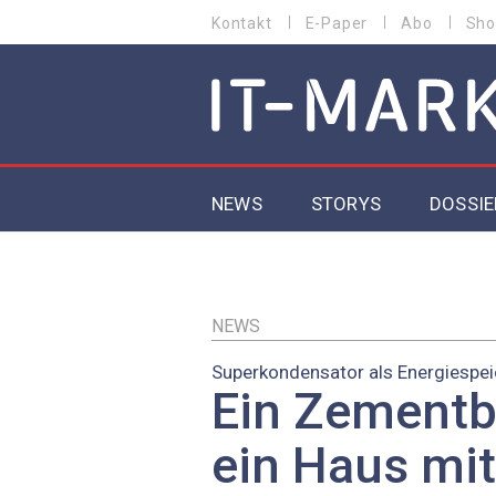
Direkt
Kontakt
E-Paper
Abo
Sho
HEADER
zum
MENU
Inhalt
MAIN NAVIGATION
NEWS
STORYS
DOSSIE
IoT
5G
NEWS
Superkondensator als Energiespei
Secur
Ein Zementb
EU-D
ein Haus mit