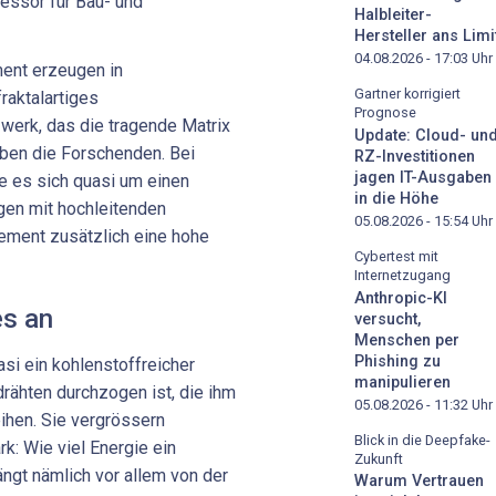
essor für Bau- und
Halbleiter-
Hersteller ans Limi
04.08.2026 - 17:03
Uhr
ment erzeugen in
Gartner korrigiert
raktalartiges
Prognose
werk, das die tragende Matrix
Update: Cloud- un
iben die Forschenden. Bei
RZ-Investitionen
jagen IT-Ausgaben
e es sich quasi um einen
in die Höhe
gen mit hochleitenden
05.08.2026 - 15:54
Uhr
ement zusätzlich eine hohe
Cybertest mit
Internetzugang
Anthropic-KI
es an
versucht,
Menschen per
Phishing zu
asi ein kohlenstoffreicher
manipulieren
rähten durchzogen ist, die ihm
05.08.2026 - 11:32
Uhr
eihen. Sie vergrössern
Blick in die Deepfake-
k: Wie viel Energie ein
Zukunft
ngt nämlich vor allem von der
Warum Vertrauen