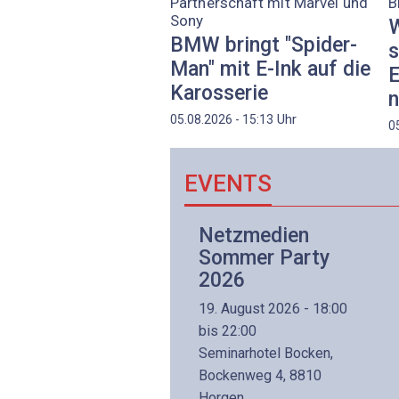
Partnerschaft mit Marvel und
B
Sony
W
BMW bringt "Spider-
s
Man" mit E-Ink auf die
E
Karosserie
n
Uhr
05.08.2026 - 15:13
0
EVENTS
Netzwerk- und
Netzmedien
Internettechnologie
Sommer Party
Aufbaukurs
2026
(Präsenzkurs)
19. August 2026 - 18:00
8. November 2026 - 8:30
bis 22:00
is 17:00
Seminarhotel Bocken,
lltron AG
Bockenweg 4, 8810
intermättlistrasse 3
Horgen