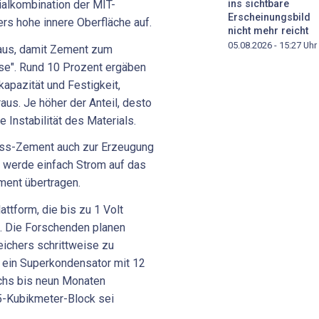
ialkombination der MIT-
ins sichtbare
Erscheinungsbild
rs hohe innere Oberfläche auf.
nicht mehr reicht
05.08.2026 - 15:27
Uhr
 aus, damit Zement zum
se". Rund 10 Prozent ergäben
apazität und Festigkeit,
us. Je höher der Anteil, desto
e Instabilität des Materials.
uss-Zement auch zur Erzeugung
 werde einfach Strom auf das
ment übertragen.
attform, die bis zu 1 Volt
". Die Forschenden planen
ichers schrittweise zu
 ein Superkondensator mit 12
echs bis neun Monaten
5-Kubikmeter-Block sei