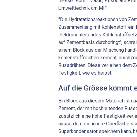
"Heise" Admir Masic, Associate Prof
Umwelttechnik am MIT.
"Die Hydratationsreaktionen von Ze
Zusammenhang mit Kohlenstoff ein f
elektronenleitendes Kohlenstoffnetz
auf Zementbasis durchdringt", schre
einem Block aus der Mischung handl
kohlenstoffreichen Zement, durchzo
Russdrähten. Diese verleihen dem Z
Festigkeit, wie es heisst.
Auf die Grösse kommt 
Ein Block aus diesem Material ist qu
Zement, der mit hochleitenden Russd
zusätzlich eine hohe Festigkeit verl
ausserdem die innere Oberfläche star
Superkondensator speichern kann, hä