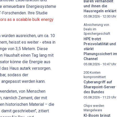
Bären verhandelt
e erneuerbare Energiesysteme
und ihnen die
Hausregeln erklärt
-Forschenden. Ihre Studie
05.08.2026 - 12:00
Uhr
rs as a scalable bulk energy
Absicherung von
Deals im
Speichergeschäft
 würden ausreichen, um ca. 10
HPE trotzt
ern, heisst es weiter - etwa in
Preisvolatilität und
änge von 3,5 Metern. Diese
stärkt
Planungssichert i
n Haushalt einen Tag lang mit
Channel
sator könne die Energie aus
05.08.2026 - 10:47
Uhr
 das Haus autark versorgen.
200 Konten
rbar, sodass der
kompromittiert
b angepasst werden kann.
Cyberangriff auf
Sharepoint-Server
erwendeten, von Menschen
des Bundes
n, nämlich Zement, der mit
05.08.2026 - 11:23
Uhr
en historischen Material – die
Chips werden
Mangelware
damit geschrieben", zitiert
KI-Boom bringt