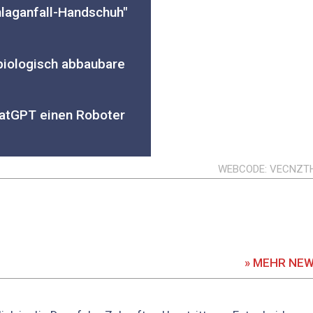
laganfall-Handschuh"
iologisch abbaubare
atGPT einen Roboter
WEBCODE
VECNZT
» MEHR NE