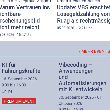
lick in die Deepfake-Zukunft
Umstrittener Entscheid
arum Vertrauen ins
Update: VBS erachte
ichtbare
Lösegeldzahlung von
rscheinungsbild
Ruag als rechtmässi
icht mehr reicht
Uhr
05.08.2026 - 12:21
Uhr
5.08.2026 - 15:27
» MEHR EVENT
KI für
Vibecoding –
Führungskräfte
Anwendungen
und
16. September 2026 -
Automatisierungen
9:00 bis 16:00
mit KI entwickeln
Online
30. September 2026 - 01.
PREMIUM EVENT
Oktober 2026
9:00 bis 16:00