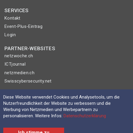
SERVICES
Kontakt
Event-Plus-Eintrag
Login
PARTNER-WEBSITES
netzwoche.ch
ICTjournal
netzmedien.ch
Swisscybersecurity.net
© NETZMEDIEN AG 2026
Diese Website verwendet Cookies und Analysetools, um die
Impressum
Nutzerfreundlichkeit der Website zu verbessern und die
Werbung von Netzmedien und Werbepartnern zu
AGB
personalisieren. Weitere Infos:
Datenschutzerklärung
Nutzungsbestimmungen
Datenschutzerklärung
Ich stimme zu