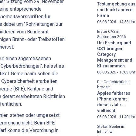
einer Sitzung vom 29. November
Testumgebung aus
 eine entsprechende
und hackt andere
Firma
herheitsvorschriften für
06.08.2026 - 14:58
Uhr
s dabei um "
Rohrleitungen zur
 anderen vom Bundesrat
Erster CAS im
September 2026
migen Brenn- oder Treibstoffen
Uni Freiburg und
heisst.
GS1 bringen
Category
 für einen angemessenen
Management und
r Cyberbedrohungen", heisst es
KI zusammen
06.08.2026 - 15:03
Uhr
tikel. Gemeinsam sollen die
e Cybersicherheit erarbeiten
Die Gerüchteküche
brodelt
ergie (BFE), Kantone und
Apples faltbares
 derart erarbeiteten Richtlinien
iPhone kommt
fentlichen.
dieses Jahr -
vielleicht
linien stehen oder umgesetzt
06.08.2026 - 11:40
Uhr
erordnung nicht. Beim BFE
Stefan Beeler im
darf könne die Verordnung in
Interview