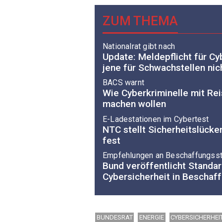
ZUM THEMA
Nationalrat gibt nach
Update: Meldepflicht für C
jene für Schwachstellen nic
BACS warnt
Wie Cyberkriminelle mit R
machen wollen
E-Ladestationen im Cybertest
NTC stellt Sicherheitslücke
fest
Empfehlungen an Beschaffungsst
Bund veröffentlicht Stand
Cybersicherheit in Beschaf
BUNDESRAT
ENERGIE
CYBERSICHERHEI