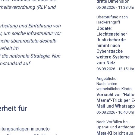
dritte Dimension
erheitsverordnung (RLV und
06.08.2026 - 11:38
Uhr
Überprüfung nach
Hackerangriff
rarbeitung und Einführung von
Update:
, um solche Infrastruktur vor
Liechtensteiner
Justizbehörde
nche überarbeitete deshalb
nimmt nach
erheit im
Cyberattacke
die nationale Strategie. Nun
weitere Systeme
vom Netz
enstandard auf
06.08.2026 - 12:15
Uhr
Angebliche
Nachrichten
vermeintlicher Kinder
Vorsicht vor "Hallo
Mama"-Trick per E
Mail und Whatsapp
rheit für
06.08.2026 - 16:40
Uhr
Nach Vorfällen bei
OpenAI und Anthropic
itungsanlagen in puncto
Meta-KI bricht aus