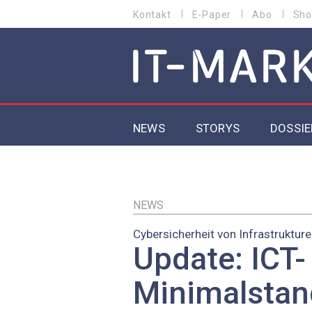
Direkt
Kontakt
E-Paper
Abo
Sho
HEADER
zum
MENU
Inhalt
MAIN NAVIGATION
NEWS
STORYS
DOSSIE
IoT
5G
NEWS
Cybersicherheit von Infrastruktur
Secur
Update: ICT-
EU-D
Minimalstan