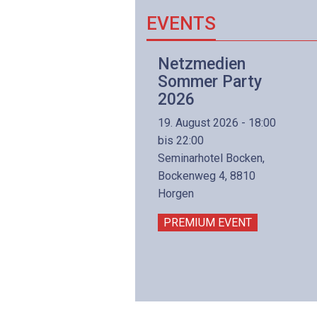
EVENTS
Netzwerk- und
Netzmedien
Internettechnologie
Sommer Party
Aufbaukurs
2026
(Präsenzkurs)
19. August 2026 - 18:00
8. November 2026 - 8:30
bis 22:00
is 17:00
Seminarhotel Bocken,
lltron AG
Bockenweg 4, 8810
intermättlistrasse 3
Horgen
506 Mägenwil
PREMIUM EVENT
PREMIUM EVENT