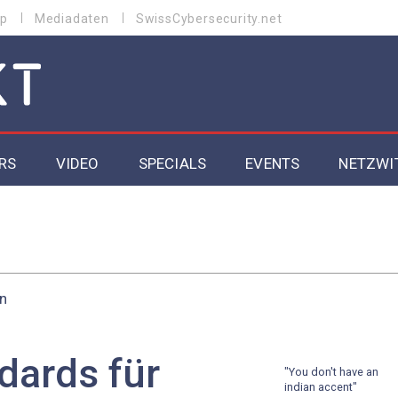
p
Mediadaten
SwissCybersecurity.net
RS
VIDEO
SPECIALS
EVENTS
NETZWI
Datacenter 2026
Cybersecurity 2026
en
ity
Cloud & Managed Services 2026
SGVO
Artificial Intelligence 2025
dards für
"You don't have an
indian accent"