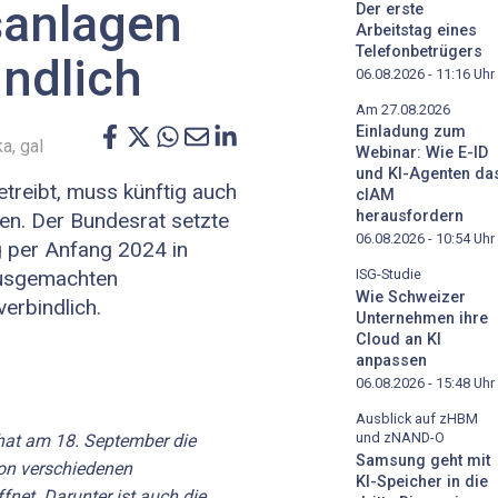
sanlagen
Der erste
Arbeitstag eines
Telefonbetrügers
ndlich
06.08.2026 - 11:16
Uhr
Am 27.08.2026
Einladung zum
a, gal
Webinar: Wie E-ID
und KI-Agenten da
treibt, muss künftig auch
cIAM
herausfordern
gen. Der Bundesrat setzte
06.08.2026 - 10:54
Uhr
 per Anfang 2024 in
ausgemachten
ISG-Studie
Wie Schweizer
erbindlich.
Unternehmen ihre
Cloud an KI
anpassen
06.08.2026 - 15:48
Uhr
Ausblick auf zHBM
und zNAND-O
at am 18. September die
Samsung geht mit
on verschiedenen
KI-Speicher in die
net. Darunter ist auch die