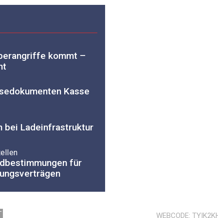
yberangriffe kommt –
ht
eisedokumenten Kasse
n bei Ladeinfrastruktur
ellen
ardbestimmungen für
fungsverträgen
T
WEBCODE
TYIK2K