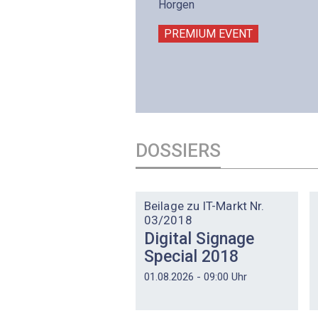
intermättlistrasse 3
Horgen
506 Mägenwil
PREMIUM EVENT
PREMIUM EVENT
DOSSIERS
DOSSIER
Beilage zu IT-Markt Nr.
03/2018
Digital Signage
Special 2018
01.08.2026 - 09:00 Uhr