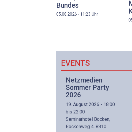
M
Bundes
K
Uhr
05.08.2026 - 11:23
0
EVENTS
Netzwerk- und
Netzmedien
Internettechnologie
Sommer Party
Aufbaukurs
2026
(Präsenzkurs)
19. August 2026 - 18:00
8. November 2026 - 8:30
bis 22:00
is 17:00
Seminarhotel Bocken,
lltron AG
Bockenweg 4, 8810