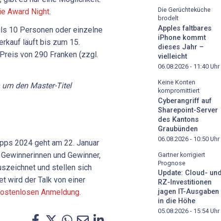
Die Gerüchteküche
die Award Night
.
brodelt
Apples faltbares
ils 10 Personen oder einzelne
iPhone kommt
rkauf läuft bis zum 15.
dieses Jahr –
Preis von 290 Franken (zzgl.
vielleicht
06.08.2026 - 11:40
Uhr
Keine Konten
 um den Master-Titel
kompromittiert
Cyberangriff auf
Sharepoint-Server
des Kantons
Graubünden
06.08.2026 - 10:50
Uhr
Apps 2024 geht am 22. Januar
 Gewinnerinnen und Gewinner,
Gartner korrigiert
Prognose
uszeichnet und stellen sich
Update: Cloud- un
 wird der Talk von einer
RZ-Investitionen
 kostenlosen Anmeldung
.
jagen IT-Ausgaben
in die Höhe
05.08.2026 - 15:54
Uhr