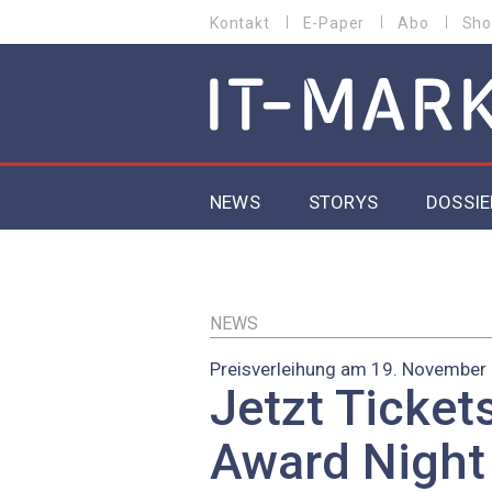
Direkt
Kontakt
E-Paper
Abo
Sho
HEADER
zum
MENU
Inhalt
MAIN NAVIGATION
NEWS
STORYS
DOSSIE
IoT
5G
NEWS
Preisverleihung am 19. November
Secur
Jetzt Tickets
EU-D
Award Night