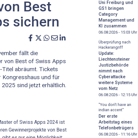
von Best
Uni Freiburg und
GS1 bringen
Category
ps sichern
Management und
KI zusammen
06.08.2026 - 15:03
Uhr
Überprüfung nach
Hackerangriff
ember fällt die
Update:
Liechtensteiner
er von Best of Swiss Apps
Justizbehörde
Titel abräumt. Tickets
nimmt nach
r Kongresshaus und für
Cyberattacke
weitere Systeme
025 sind jetzt erhältlich.
vom Netz
06.08.2026 - 12:15
Uhr
"You don't have an
indian accent"
Der erste
aster of Swiss Apps 2024 ist
Arbeitstag eines
Telefonbetrügers
eren Gewinnerprojekte von Best
06.08.2026 - 11:16
Uhr
 gibt es nur eine Möglichkeit: