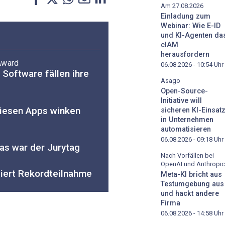
Am 27.08.2026
Einladung zum
Webinar: Wie E-ID
und KI-Agenten da
cIAM
herausfordern
Award
06.08.2026 - 10:54
Uhr
 Software fällen ihre
Asago
Open-Source-
Initiative will
Diesen Apps winken
sicheren KI-Einsat
in Unternehmen
automatisieren
06.08.2026 - 09:18
Uhr
as war der Jurytag
Nach Vorfällen bei
OpenAI und Anthropic
iert Rekordteilnahme
Meta-KI bricht aus
Testumgebung aus
und hackt andere
Firma
06.08.2026 - 14:58
Uhr