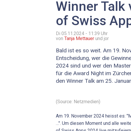
Winner Talk 
of Swiss Ap
Di 05.11.2024 - 11:39
Uhr
von
Tanja Mettauer
und jor
Bald ist es so weit. Am 19. Nov
Entscheidung, wer die Gewinn
2024 sind und wer den Master-
für die Award Night im Zürche
den Winner Talk am 25. Januar 2
(Source: Netzmedien)
Am 19. November 2024 heisst es: "M
…". Um diesen Moment und alle weit
of Swiss Apps 2024 live mitzufeiern,