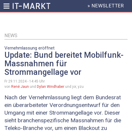
» NEWSLETTER
HEADER
MENU
Direkt
zum
Inhalt
NEWS
Vernehmlassung eröffnet
Update: Bund bereitet Mobilfunk-
Massnahmen für
Strommangellage vor
Fr 29.11.2024 - 14:45
Uhr
von
René Jaun
und
Dylan Windhaber
und jor, yzu
Nach der Vernehmlassung liegt dem Bundesrat
ein überarbeiteter Verordnungsentwurf für den
Umgang mit einer Strommangellage vor. Dieser
sieht branchenspezifische Massnahmen für die
Teleko-Branche vor, um einen Blackout zu