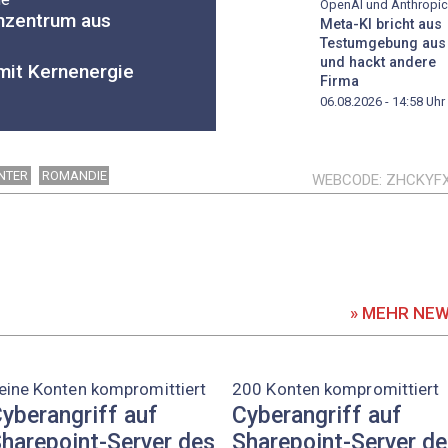
OpenAI und Anthropic
nzentrum aus
Meta-KI bricht aus
Testumgebung aus
und hackt andere
mit Kernenergie
Firma
06.08.2026 - 14:58
Uhr
NTER
ROMANDIE
WEBCODE
ZHCKYF
» MEHR NE
eine Konten kompromittiert
200 Konten kompromittiert
yberangriff auf
Cyberangriff auf
harepoint-Server des
Sharepoint-Server d