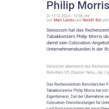
Philip Morri
Di 17.12.2024 - 12:06
Uhr
von
Marc Landis
und
NetzKI Bot
und
Swisscom hat das Rechenzent
Tabakkonzern Philip Morris üb
damit sein Colocation-Angebot
Unternehmenskunden in der Ro
Swisscom übernimmt das Rechenzent
Bonvillars VD. (Source: Yamu_Jay / 
Das Rechenzentrum Bonvillars bei Y
Tabakkonzerns Philip Morris hat mi
Eigentümerin. Ziel der Übernahme se
Colocation-Dienstleistungen für Un
Laut Swisscom bietet der neue Stand