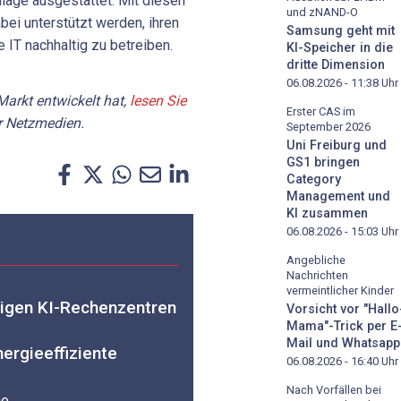
nlage ausgestattet. Mit diesen
und zNAND-O
i unterstützt werden, ihren
Samsung geht mit
 IT nachhaltig zu betreiben.
KI-Speicher in die
dritte Dimension
06.08.2026 - 11:38
Uhr
Markt entwickelt hat,
lesen Sie
Erster CAS im
r Netzmedien.
September 2026
Uni Freiburg und
GS1 bringen
Category
Management und
KI zusammen
06.08.2026 - 15:03
Uhr
Angebliche
Nachrichten
vermeintlicher Kinder
igen KI-Rechenzentren
Vorsicht vor "Hallo
Mama"-Trick per E
Mail und Whatsapp
nergieeffiziente
06.08.2026 - 16:40
Uhr
Nach Vorfällen bei
he