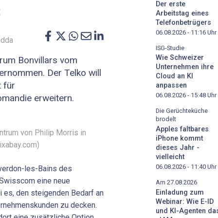
s
Der erste
Arbeitstag eines
Telefonbetrügers
06.08.2026 - 11:16
Uhr
 dda
ISG-Studie
Wie Schweizer
rum Bonvillars vom
Unternehmen ihre
ernommen. Der Telko will
Cloud an KI
 für
anpassen
06.08.2026 - 15:48
Uhr
mandie erweitern.
Die Gerüchteküche
brodelt
Apples faltbares
rum von Philip Morris in
iPhone kommt
pixabay.com)
dieses Jahr -
vielleicht
06.08.2026 - 11:40
Uhr
verdon-les-Bains des
t Swisscom eine neue
Am 27.08.2026
i es, den steigenden Bedarf an
Einladung zum
Webinar: Wie E-ID
ternehmenskunden zu decken.
und KI-Agenten da
ort eine zusätzliche Option,