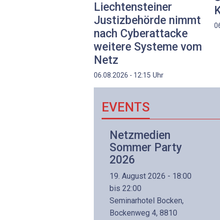
Liechtensteiner
K
Justizbehörde nimmt
0
nach Cyberattacke
weitere Systeme vom
Netz
Uhr
06.08.2026 - 12:15
EVENTS
Netzwerk- und
Netzmedien
Internettechnologie
Sommer Party
Aufbaukurs
2026
(Präsenzkurs)
19. August 2026 - 18:00
8. November 2026 - 8:30
bis 22:00
is 17:00
Seminarhotel Bocken,
lltron AG
Bockenweg 4, 8810