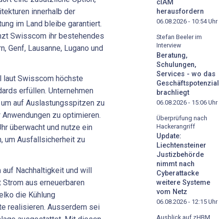
cIAM
ekturen innerhalb der
herausfordern
06.08.2026 - 10:54
Uhr
ung im Land bleibe garantiert.
änzt Swisscom ihr bestehendes
Stefan Beeler im
Interview
rn, Genf, Lausanne, Lugano und
Beratung,
Schulungen,
Services - wo das
ll laut Swisscom höchste
Geschäftspotenzial
dards erfüllen. Unternehmen
brachliegt
, um auf Auslastungsspitzen zu
06.08.2026 - 15:06
Uhr
er Anwendungen zu optimieren.
Überprüfung nach
Hackerangriff
Uhr überwacht und nutze ein
Update:
 um Ausfallsicherheit zu
Liechtensteiner
Justizbehörde
nimmt nach
auf Nachhaltigkeit und will
Cyberattacke
it Strom aus erneuerbaren
weitere Systeme
vom Netz
elko die Kühlung
06.08.2026 - 12:15
Uhr
 realisieren. Ausserdem sei
Ausblick auf zHBM