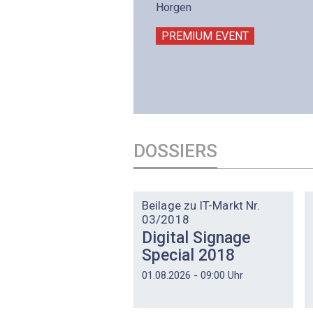
intermättlistrasse 3
Horgen
506 Mägenwil
PREMIUM EVENT
PREMIUM EVENT
DOSSIERS
DOSSIER
Beilage zu IT-Markt Nr.
03/2018
Digital Signage
Special 2018
01.08.2026 - 09:00 Uhr